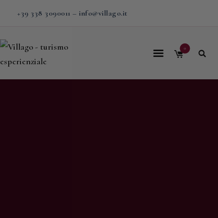
+39 338 3090011
–
info@villago.it
0
Home
Villago
Proposte
Soggiorni
V-BOX
Calendario
Shop
Magazine