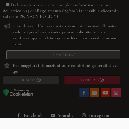
Dichiaro di aver ricevuto completa informativa ai sensi
(accessibile cliccando
dell’articolo 13 del Regolamento 679/2016
sul tasto
PRIVACY POLICY
)
La compilazione del form rappresenta la tua richiesta di iscrizione alla nostra
newsletter. Questo form non è inteso per nessuna altra attività. La sua
compilazione rappresenta la tua espressione libera di consenso al trattamento
dei dati.
PRIVACY POLICY
Per maggiori infomazioni sulle condizioni generali
clicca
qui.
RESETTA
CONFERMA
Facebook
Youtube
Instagram