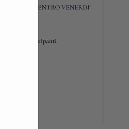
LIGATORIA ENTRO VENERDI’
umero dei partecipanti
lità
renotabile