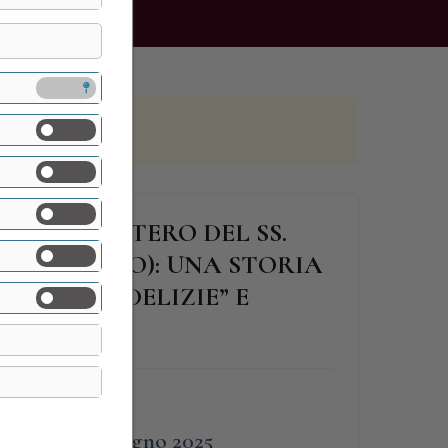
I A MONASTERO DEL SS.
ANDATE (CO): UNA STORIA
FATTA DI “DELIZIE” E
FINE
29 Giugno 2025