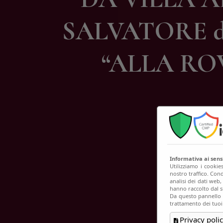
C
SALVATORE d
“ALLA ROV
Informativa ai sen
Utilizziamo i cookie
nostro traffico. Cond
analisi dei dati web
hanno raccolto dal su
Da questo pannello p
trattamento dei tuoi
Privacy polic