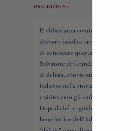
DESCRIZIONE
E’ abbastanza comune trovare ville
davvero insolito trovare monasteri 
di conoscere questa eccezione, vi
Salvatore di Grandate, un autentico
di delizia, conosciuta ancor oggi c
indietro nella storia”, rievocherem
e visiteremo gli ambienti (interni e
Dopodiché, vi guideremo nella sua 
benedettine dell’Adorazione Perpe
“delizia” siano diventati, e lo sia