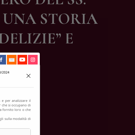
: UNA STORIA
DELIZIE” E
0/2024
 e per analizzare il
er che si occupano di
a fornito loro o che
li sulla modalità di