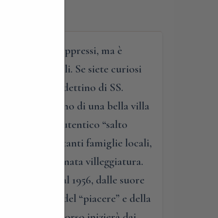
hi monasteri soppressi, ma è
ville signorili. Se siete curiosi
Monastero benedettino di SS.
prio all’interno di una bella villa
ne, faremo un autentico “salto
eva alle importanti famiglie locali,
dito alla raffinata villeggiatura.
ire proprio dal 1956, dalle suore
 molti spazi del “piacere” e della
. Il nostro percorso inizierà dai