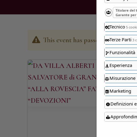
Titolare del
Garante per 
Tecnico
5 cook
This event has passed
Terze Parti
3 c
Funzionalità
Esperienza
Misurazione
Marketing
Definizioni e
Approfondi