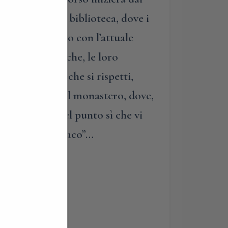
la meravigliosa biblioteca, dove i
unto di contatto con l’attuale
ita delle monache, le loro
rio “mistico” che si rispetti,
ta come chiesa del monastero, dove,
ausura…e a quel punto sì che vi
mondo “paradisiaco”…