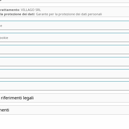
 trattamento
: VILLAGO SRL
la protezione dei dati
: Garante per la protezione dei dati personali
ie
ookie
DA VILLA ALBERT
SALVATORE di GR
“ALLA ROVESCIA” 
“DEVOZIONI”
 riferimenti legali
menti
INIZIO
29 Giugno 2025