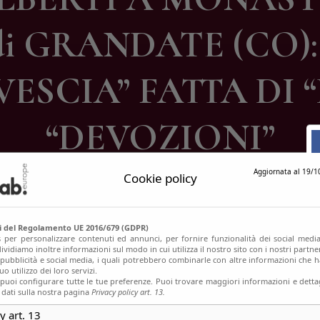
ontatti
i GRANDATE (CO)
ESCIA” FATTA DI “
“DEVOZIONI”
Aggiornata al 19/1
Cookie policy
si del Regolamento UE 2016/679 (GDPR)
s per personalizzare contenuti ed annunci, per fornire funzionalità dei social media
ividiamo inoltre informazioni sul modo in cui utilizza il nostro sito con i nostri partn
, pubblicità e social media, i quali potrebbero combinarle con altre informazioni che h
o utilizzo dei loro servizi.
uoi configurare tutte le tue preferenze. Puoi trovare maggiori informazioni e dettag
 dati sulla nostra pagina
Privacy policy art. 13.
y art. 13