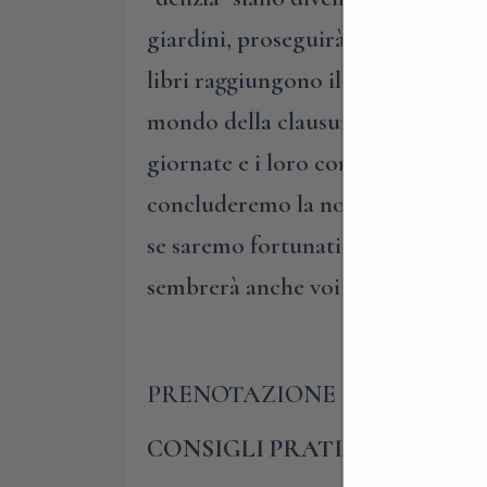
giardini, proseguirà nel chiostro e
libri raggiungono il soffitto, la t
mondo della clausura. Qui, oltre a
giornate e i loro compiti di comuni
concluderemo la nostra visita nella
se saremo fortunati, potremo ascol
sembrerà anche voi di essere fuor
PRENOTAZIONE OBBLIGATORI
CONSIGLI PRATICI