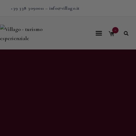
+39 338 3090011
–
info@villago.it
0
Home
Villago
Proposte
Soggiorni
V-BOX
Calendario
Shop
Magazine