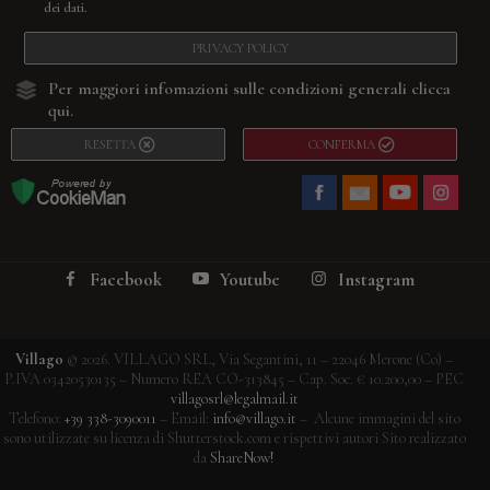
dei dati.
PRIVACY POLICY
Per maggiori infomazioni sulle condizioni generali
clicca
qui.
RESETTA
CONFERMA
Facebook
Youtube
Instagram
Villago
© 2026. VILLAGO SRL, Via Segantini, 11 – 22046 Merone (Co) –
P.IVA 03420530135 – Numero REA CO-313845 – Cap. Soc. € 10.200,00 – PEC
villagosrl@legalmail.it
Telefono:
+39 338-3090011
– Email:
info@villago.it
– Alcune immagini del sito
sono utilizzate su licenza di Shutterstock.com e rispettivi autori Sito realizzato
da
ShareNow!