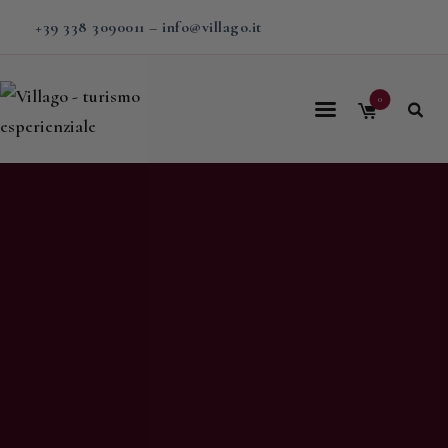
+39 338 3090011
–
info@villago.it
0
Home
Villago
Proposte
Soggiorni
V-BOX
Calendario
Shop
Magazine