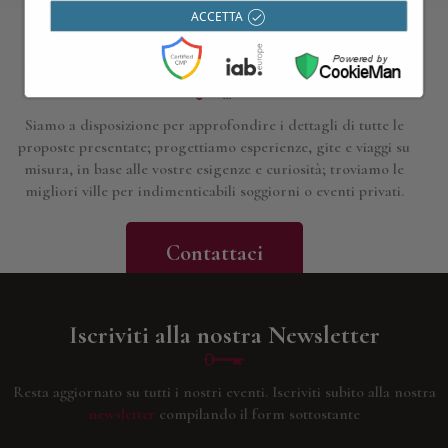
ACCETTA
Contattaci per maggiori informazioni
Siamo a disposizione per approfondire i dettagli di tutte le
proposte presentate; progettiamo esperienze, gite e viaggi su
misura, in base alle vostre esigenze e curiosità; troviamo le
migliori ville per indimenticabili soggiorni o eventi privati.
Contattaci
Iscriviti alla nostra Newsletter
Resta aggiornato su tutti i nostri eventi.
Iscriviti subito alla nostra
newsletter
compilando il form sottostante