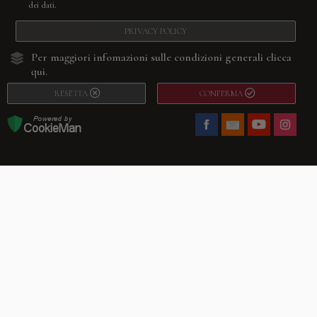
dei dati.
PRIVACY POLICY
Per maggiori infomazioni sulle condizioni generali
clicca
qui.
RESETTA
CONFERMA
Facebook
Youtube
Instagram
Villago
© 2026. VILLAGO SRL, Via Segantini, 11 – 22046 Merone (Co) –
P.IVA 03420530135 – Numero REA CO-313845 – Cap. Soc. € 10.200,00 – PEC
villagosrl@legalmail.it
Telefono:
+39 338-3090011
– Email:
info@villago.it
– Alcune immagini del sito
sono utilizzate su licenza di Shutterstock.com e rispettivi autori Sito realizzato
da
ShareNow!