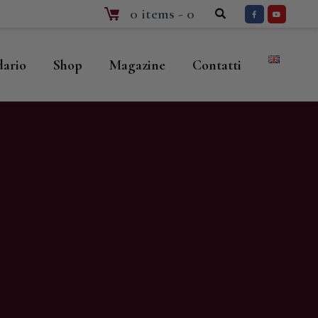
0 items
-
0
dario
Shop
Magazine
Contatti