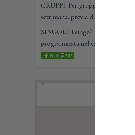
GRUPPI: Per gruppi composti da alm
settimana, previa disponibilità de
SINGOLI: I singoli o i piccoli gru
programmata nel calendario-even