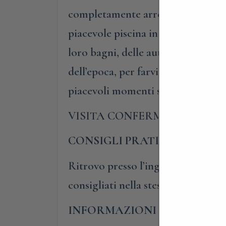
completamente arredati in stile; p
piacevole piscina in giardino. Inol
loro bagni, delle autentiche suite
dell’epoca, per farvi sentire, alme
piacevoli momenti sereni.
VISITA CONFERMATA – PRE
CONSIGLI PRATICI
Ritrovo presso l’ingresso della Vil
consigliati nella stessa via e in 
INFORMAZIONI E PRENOTA