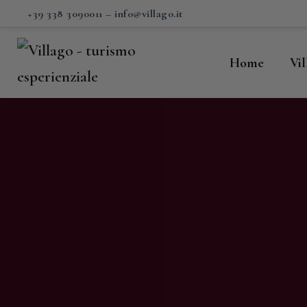
H
+39 338 3090011
–
info@villago.it
Vi
Home
Vi
P
S
V
C
S
M