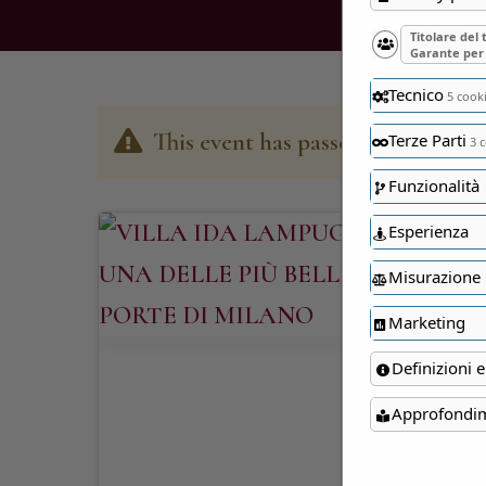
Titolare del
Garante per 
Tecnico
5 cook
This event has passed
Terze Parti
3 c
Funzionalità
Esperienza
Misurazione
Marketing
Definizioni e
Approfondi