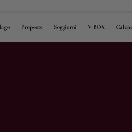
ome
llago
llago
Proposte
Soggiorni
V-BOX
Calen
roposte
oggiorni
-BOX
alendario
hop
agazine