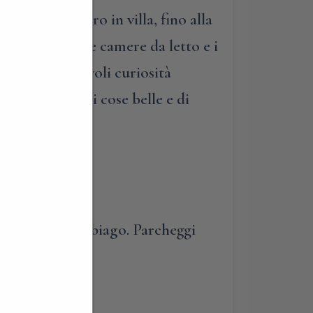
l tempo libero in villa, fino alla
 di visitare le camere da letto e i
on delle piacevoli curiosità
alla ricerca di cose belle e di
an Felice a Parabiago. Parcheggi