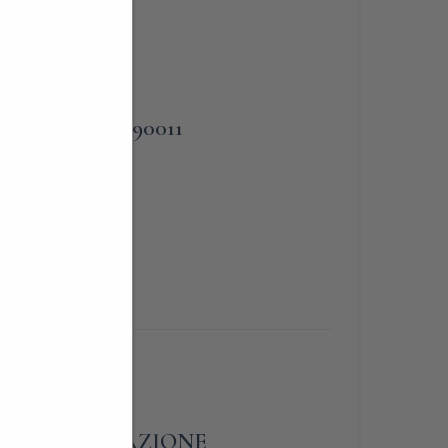
PHONE
te al
338-3090011
a
A – PRENOTAZIONE