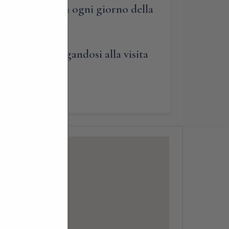
utto l’anno, in ogni giorno della
tecipare aggregandosi alla visita