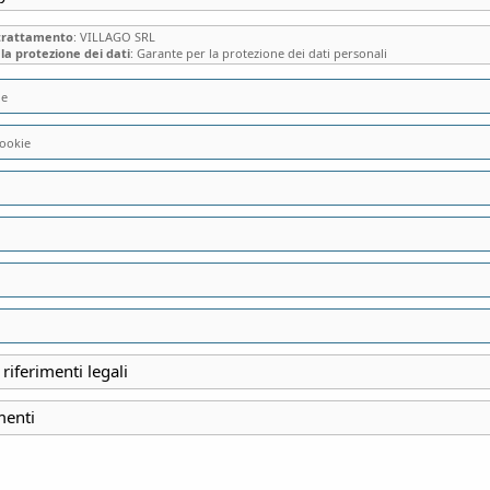
 trattamento
: VILLAGO SRL
la protezione dei dati
: Garante per la protezione dei dati personali
ie
ookie
VILLA IDA LAMPU
UNA DELLE PIÙ BE
PORTE DI MILAN
 riferimenti legali
INIZIO
menti
7 Giugno 2026