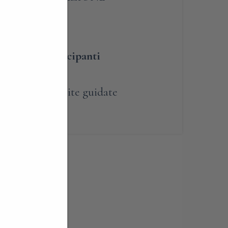
umero dei partecipanti
renotabile
,
Visite guidate