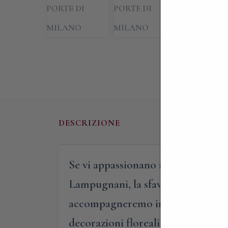
DESCRIZIONE
Se vi appassionano i colori e le fo
Lampugnani, la sfavillante dimora
accompagneremo in un percorso tra s
decorazioni floreali. Inizieremo da