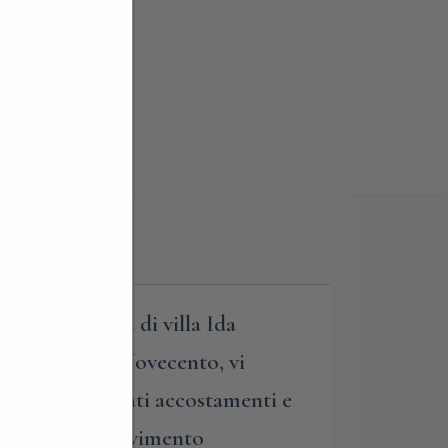
visita guidata di villa Ida
iti di inizio Novecento, vi
izzati da delicati accostamenti e
 salotti del ricevimento