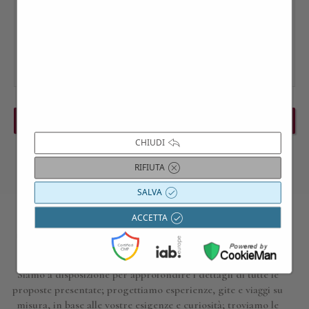
PREVIOUS EVENT
NEXT EVENT
CHIUDI
RIFIUTA
SALVA
ACCETTA
Contattaci per maggiori informazioni
Siamo a disposizione per approfondire i dettagli di tutte le
proposte presentate; progettiamo esperienze, gite e viaggi su
misura, in base alle vostre esigenze e curiosità; troviamo le