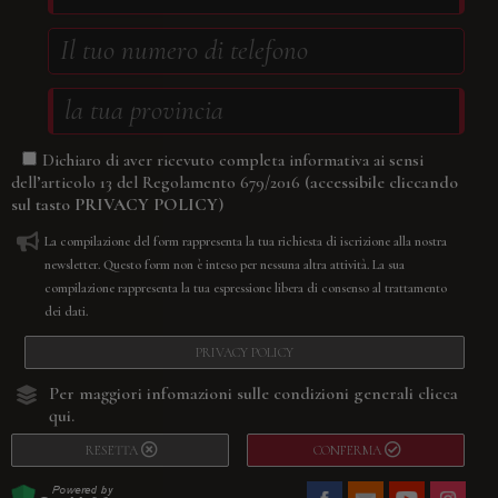
Dichiaro di aver ricevuto completa informativa ai sensi
(accessibile cliccando
dell’articolo 13 del Regolamento 679/2016
sul tasto
PRIVACY POLICY
)
La compilazione del form rappresenta la tua richiesta di iscrizione alla nostra
newsletter. Questo form non è inteso per nessuna altra attività. La sua
compilazione rappresenta la tua espressione libera di consenso al trattamento
dei dati.
PRIVACY POLICY
Per maggiori infomazioni sulle condizioni generali
clicca
qui.
RESETTA
CONFERMA