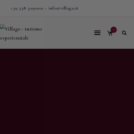
+39 338 3090011
–
info@villago.it
0
Home
Villago
Proposte
Soggiorni
V-BOX
Calendario
Shop
Magazine