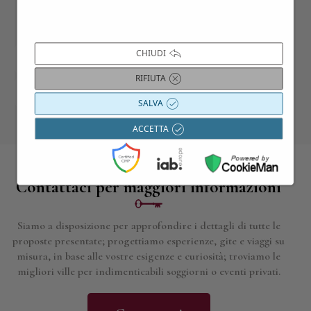
CHIUDI
1
2
3
4
5
6
7
RIFIUTA
SALVA
ACCETTA
Contattaci per maggiori informazioni
Siamo a disposizione per approfondire i dettagli di tutte le
proposte presentate; progettiamo esperienze, gite e viaggi su
misura, in base alle vostre esigenze e curiosità; troviamo le
migliori ville per indimenticabili soggiorni o eventi privati.