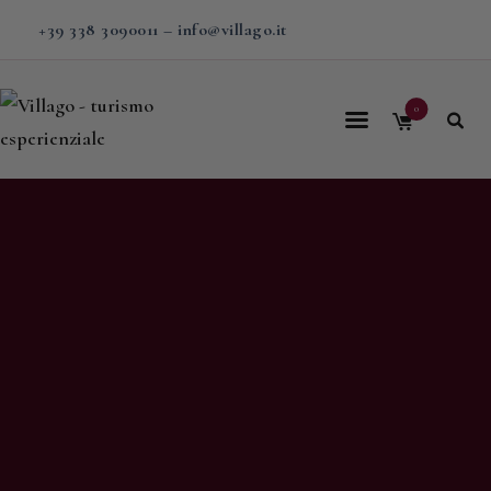
+39 338 3090011
–
info@villago.it
0
Home
Villago
Proposte
Soggiorni
V-BOX
Calendario
Shop
Magazine