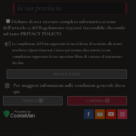
Dichiaro di aver ricevuto completa informativa ai sensi
(accessibile cliccando
dell’articolo 13 del Regolamento 679/2016
sul tasto
PRIVACY POLICY
)
La compilazione del form rappresenta la tua richiesta di iscrizione alla nostra
newsletter. Questo form non è inteso per nessuna altra attività. La sua
compilazione rappresenta la tua espressione libera di consenso al trattamento
dei dati.
PRIVACY POLICY
Per maggiori infomazioni sulle condizioni generali
clicca
qui.
RESETTA
CONFERMA