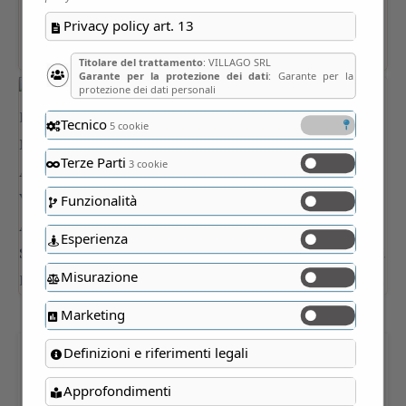
Privacy policy art. 13
Titolare del trattamento
: VILLAGO SRL
Garante per la protezione dei dati
: Garante per la
protezione dei dati personali
Tecnico
5 cookie
Terze Parti
3 cookie
Funzionalità
Esperienza
Misurazione
Marketing
Definizioni e riferimenti legali
CORTE DELLA MERIDIANA
Approfondimenti