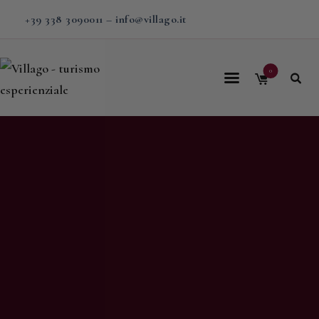
+39 338 3090011
–
info@villago.it
0
Home
Villago
Proposte
Soggiorni
V-BOX
Calendario
Shop
Magazine