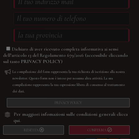
Dichiaro di aver ricevuto completa informativa ai sensi
(accessibile cliccando
dell’articolo 13 del Regolamento 679/2016
sul tasto
PRIVACY POLICY
)
La compilazione del form rappresenta la tua richiesta di iscrizione alla nostra
newsletter. Questo form non è inteso per nessuna altra attività. La sua
compilazione rappresenta la tua espressione libera di consenso al trattamento
dei dati.
PRIVACY POLICY
Per maggiori infomazioni sulle condizioni generali
clicca
qui.
RESETTA
CONFERMA