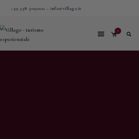
+39 338 3090011
–
info@villago.it
0
Home
Villago
Proposte
Soggiorni
V-BOX
Calendario
Shop
Magazine