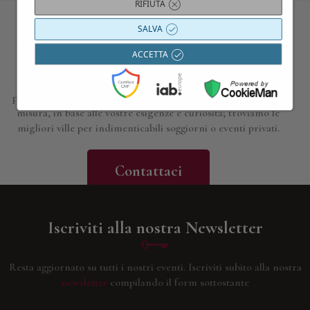
RIFIUTA
SALVA
Contattaci per maggiori informazioni
ACCETTA
Siamo a disposizione per approfondire i dettagli di tutte le
proposte presentate; progettiamo esperienze, gite e viaggi su
misura, in base alle vostre esigenze e curiosità; troviamo le
migliori ville per indimenticabili soggiorni o eventi privati.
Contattaci
Iscriviti alla nostra Newsletter
Resta aggiornato su tutti i nostri eventi.
Iscriviti subito alla nostra
newsletter
compilando il form sottostante