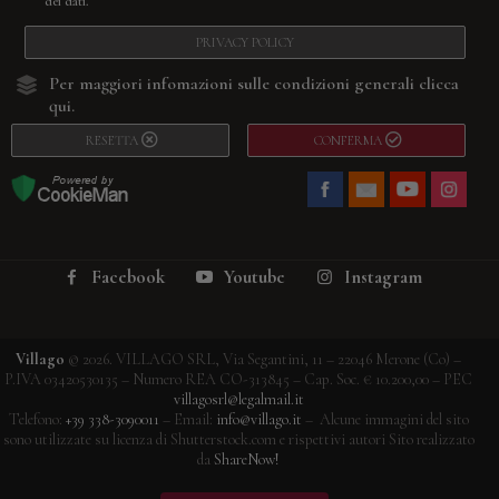
dei dati.
PRIVACY POLICY
Per maggiori infomazioni sulle condizioni generali
clicca
qui.
RESETTA
CONFERMA
Facebook
Youtube
Instagram
Villago
© 2026. VILLAGO SRL, Via Segantini, 11 – 22046 Merone (Co) –
P.IVA 03420530135 – Numero REA CO-313845 – Cap. Soc. € 10.200,00 – PEC
villagosrl@legalmail.it
Telefono:
+39 338-3090011
– Email:
info@villago.it
– Alcune immagini del sito
sono utilizzate su licenza di Shutterstock.com e rispettivi autori Sito realizzato
da
ShareNow!