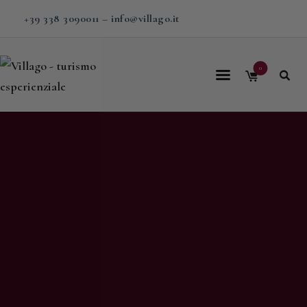
+39 338 3090011
–
info@villago.it
0
Home
Villago
Proposte
Soggiorni
V-BOX
Calendario
Shop
Magazine