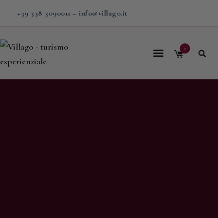
+39 338 3090011
–
info@villago.it
0
Home
Villago
Proposte
Soggiorni
V-BOX
Calendario
Shop
Magazine