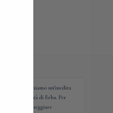
mondo”, vi proponiamo un’inedita
oschi della città di Erba. Per
e, per poi parcheggiare