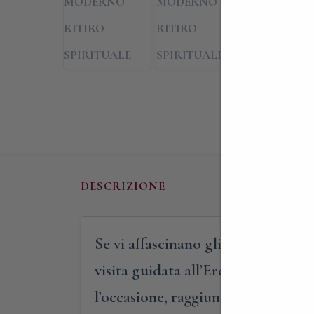
DESCRIZIONE
Se vi affascinano gli antichi erem
visita guidata all’Eremo di San Sal
l’occasione, raggiungerete questa