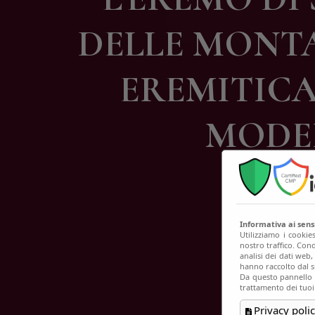
C
DELLE MONTA
EREMITICA
MODER
Informativa ai sen
Utilizziamo i cookie
nostro traffico. Cond
analisi dei dati web
hanno raccolto dal su
Da questo pannello p
trattamento dei tuoi
Privacy polic