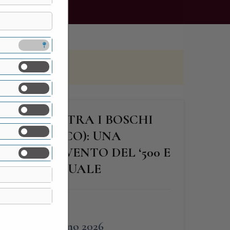
SALVATORE TRA I BOSCHI
DI ERBA (CO): UNA
, UN CONVENTO DEL ‘500 E
IRO SPIRITUALE
FINE
1 Giugno 2026