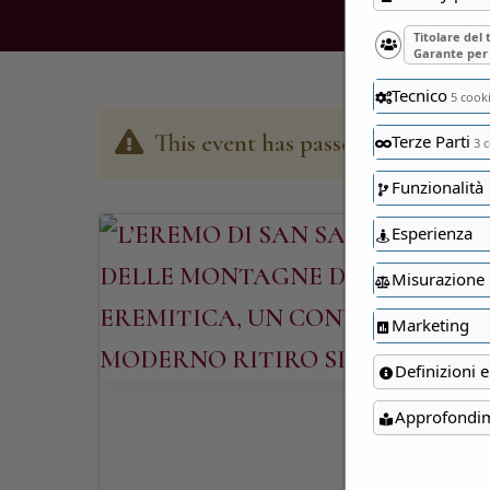
Titolare del
Garante per 
Tecnico
5 cook
This event has passed
Terze Parti
3 c
Funzionalità
Esperienza
Misurazione
Marketing
Definizioni e
Approfondi