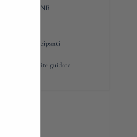
 – ISCRIZIONE
umero dei partecipanti
renotabile
,
Visite guidate