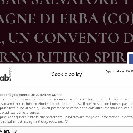
ontatti
GNE DI ERBA (CO)
, UN CONVENTO DEL
NO RITIRO SPIR
Aggiornata al 19/1
Cookie policy
si del Regolamento UE 2016/679 (GDPR)
s per personalizzare contenuti ed annunci, per fornire funzionalità dei social media
ividiamo inoltre informazioni sul modo in cui utilizza il nostro sito con i nostri partn
, pubblicità e social media, i quali potrebbero combinarle con altre informazioni che h
o utilizzo dei loro servizi.
uoi configurare tutte le tue preferenze. Puoi trovare maggiori informazioni e dettag
 dati sulla nostra pagina
Privacy policy art. 13.
y art. 13