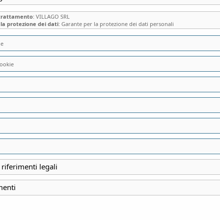
 trattamento
: VILLAGO SRL
la protezione dei dati
: Garante per la protezione dei dati personali
ie
ookie
L’EREMO DI SAN 
DELLE MONTAGNE 
CHIESA EREMITICA
UN MODERNO RIT
 riferimenti legali
menti
INIZIO
1 Giugno 2026