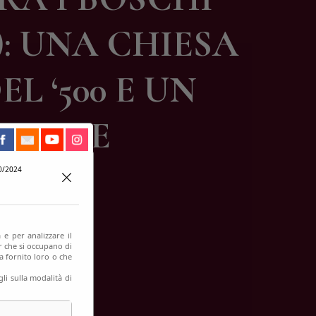
: UNA CHIESA
 ‘500 E UN
ITUALE
0/2024
 e per analizzare il
er che si occupano di
a fornito loro o che
li sulla modalità di