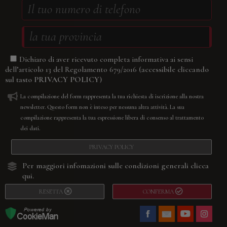
Dichiaro di aver ricevuto completa informativa ai sensi
(accessibile cliccando
dell’articolo 13 del Regolamento 679/2016
sul tasto
PRIVACY POLICY
)
La compilazione del form rappresenta la tua richiesta di iscrizione alla nostra
newsletter. Questo form non è inteso per nessuna altra attività. La sua
compilazione rappresenta la tua espressione libera di consenso al trattamento
dei dati.
PRIVACY POLICY
Per maggiori infomazioni sulle condizioni generali
clicca
qui.
RESETTA
CONFERMA