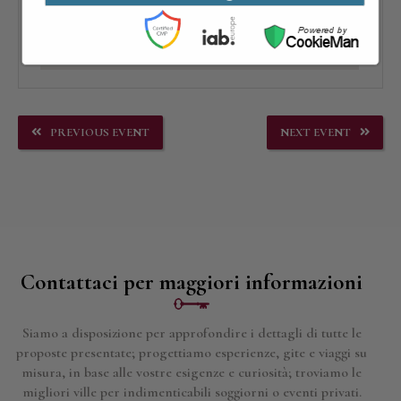
PREVIOUS EVENT
NEXT EVENT
Contattaci per maggiori informazioni
Siamo a disposizione per approfondire i dettagli di tutte le
proposte presentate; progettiamo esperienze, gite e viaggi su
misura, in base alle vostre esigenze e curiosità; troviamo le
migliori ville per indimenticabili soggiorni o eventi privati.