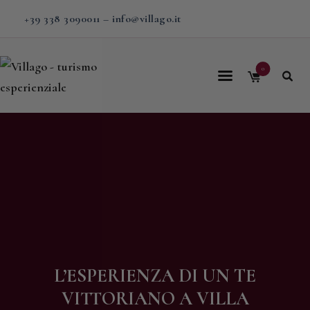
+39 338 3090011
–
info@villago.it
0
Home
Villago
Proposte
Soggiorni
V-BOX
Calendario
Shop
L’ESPERIENZA DI UN TE
Magazine
VITTORIANO A VILLA