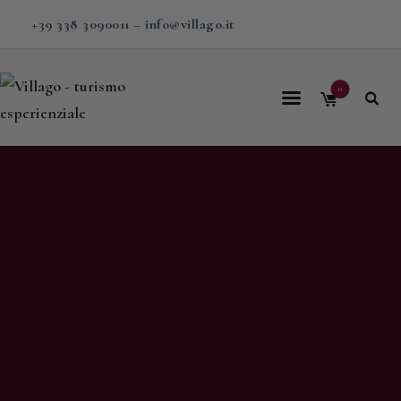
+39 338 3090011
–
info@villago.it
0
Home
Villago
Proposte
Soggiorni
V-BOX
Calendario
Shop
Magazine