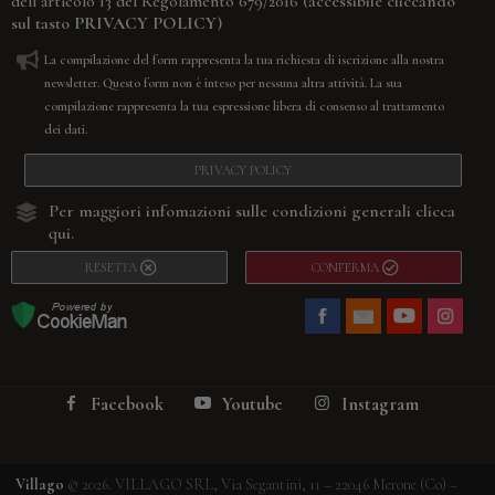
(accessibile cliccando
dell’articolo 13 del Regolamento 679/2016
sul tasto
PRIVACY POLICY
)
La compilazione del form rappresenta la tua richiesta di iscrizione alla nostra
newsletter. Questo form non è inteso per nessuna altra attività. La sua
compilazione rappresenta la tua espressione libera di consenso al trattamento
dei dati.
PRIVACY POLICY
Per maggiori infomazioni sulle condizioni generali
clicca
qui.
RESETTA
CONFERMA
Facebook
Youtube
Instagram
Villago
© 2026. VILLAGO SRL, Via Segantini, 11 – 22046 Merone (Co) –