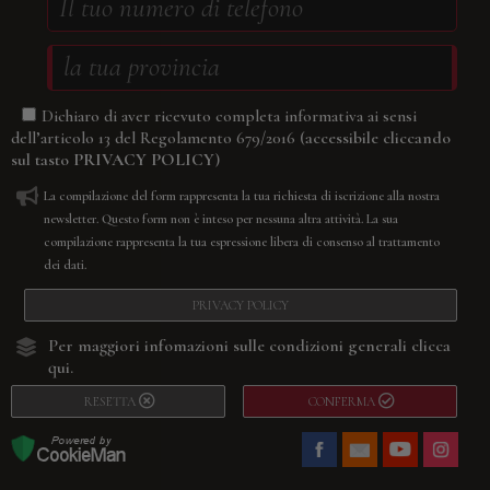
Dichiaro di aver ricevuto completa informativa ai sensi
(accessibile cliccando
dell’articolo 13 del Regolamento 679/2016
sul tasto
PRIVACY POLICY
)
La compilazione del form rappresenta la tua richiesta di iscrizione alla nostra
newsletter. Questo form non è inteso per nessuna altra attività. La sua
compilazione rappresenta la tua espressione libera di consenso al trattamento
dei dati.
PRIVACY POLICY
Per maggiori infomazioni sulle condizioni generali
clicca
qui.
RESETTA
CONFERMA