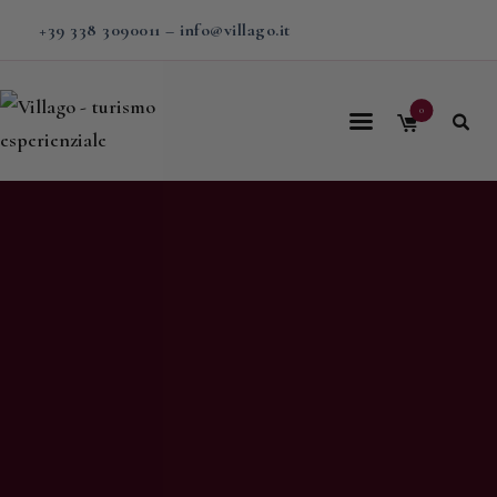
+39 338 3090011
–
info@villago.it
0
Home
Villago
Proposte
Soggiorni
V-BOX
Calendario
Shop
Magazine