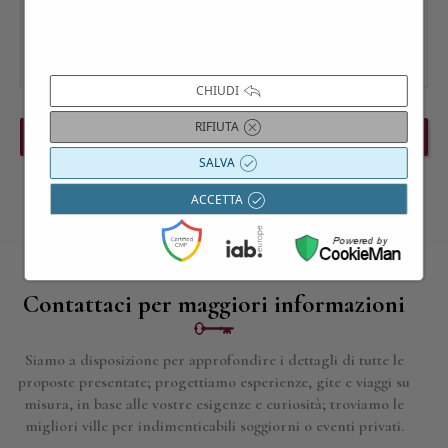
CHIUDI
RIFIUTA
PREVIOUS EVENT
NEXT EVENT
SALVA
ACCETTA
Contattaci per maggiori informazioni
Siamo a disposizione per approfondire i dettagli di tutte le
proposte presentate; progettiamo esperienze, gite e viaggi su
misura, in base alle vostre esigenze e curiosità; troviamo le
migliori ville per indimenticabili soggiorni o eventi privati.