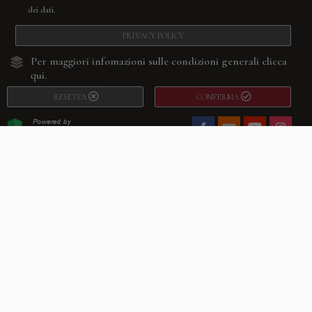
dei dati.
PRIVACY POLICY
Per maggiori infomazioni sulle condizioni generali
clicca
qui.
RESETTA
CONFERMA
Facebook
Youtube
Instagram
Villago
© 2026. VILLAGO SRL, Via Segantini, 11 – 22046 Merone (Co) –
P.IVA 03420530135 – Numero REA CO-313845 – Cap. Soc. € 10.200,00 – PEC
villagosrl@legalmail.it
Telefono:
+39 338-3090011
– Email:
info@villago.it
– Alcune immagini del sito
sono utilizzate su licenza di Shutterstock.com e rispettivi autori Sito realizzato
da
ShareNow!