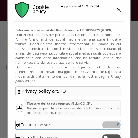
Cookie
Aggiornata al 19/10/2024
policy
Informativa ai sensi del Regolamento UE 2016/679 (GDPR)
Utilizziamo i cookies per personalizzare contenuti ed annunci, per
fornire funzionalità dei social media e per analizzare il nostro
traffico. Condividiamo inoltre informazioni sul modo in cui
This event has passed
utilizza il nostro sito con i nostri partner che si occupano di
analisi dei dati web, pubblicità e social media, i quali potrebbero
combinarle con altre informazioni che ha fornito loro o che
hanno raccolto dal suo utilizzo dei loro servizi.
Da questo pannello puoi configurare tutte le tue
preferenze. Puoi trovare maggiori informazioni e dettagli sulla
modalità di trattamento dei tuoi dati sulla nostra pagina
Privacy
policy art. 13.
Privacy policy art. 13
Titolare del trattamento
: VILLAGO SRL
Garante per la protezione dei dati
: Garante per la
protezione dei dati personali
Tecnico
5 cookie
Terze Parti
3 cookie