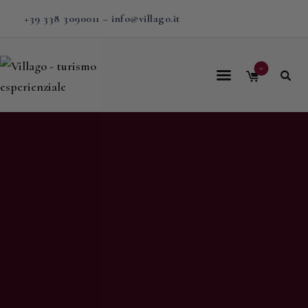
+39 338 3090011
–
info@villago.it
0
Home
Villago
Proposte
Soggiorni
V-BOX
Calendario
Shop
Magazine