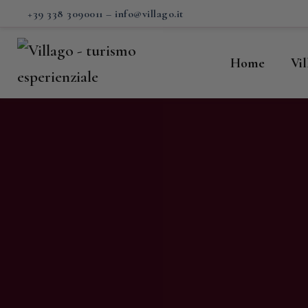
H
+39 338 3090011
–
info@villago.it
Vi
Home
Vi
P
S
V
C
S
M