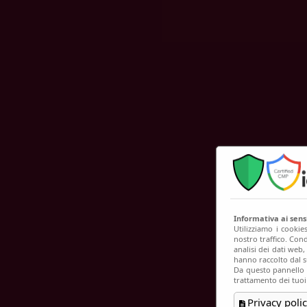
C
Informativa ai sen
Utilizziamo i cookie
nostro traffico. Cond
analisi dei dati web
hanno raccolto dal su
Da questo pannello p
trattamento dei tuoi
Privacy polic