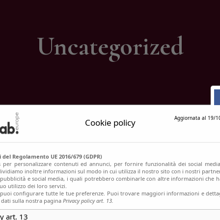
ontatti
Uncategorized
Aggiornata al 19/1
Cookie policy
si del Regolamento UE 2016/679 (GDPR)
s per personalizzare contenuti ed annunci, per fornire funzionalità dei social media
ividiamo inoltre informazioni sul modo in cui utilizza il nostro sito con i nostri partn
, pubblicità e social media, i quali potrebbero combinarle con altre informazioni che h
o utilizzo dei loro servizi.
uoi configurare tutte le tue preferenze. Puoi trovare maggiori informazioni e dettag
 dati sulla nostra pagina
Privacy policy art. 13.
y art. 13