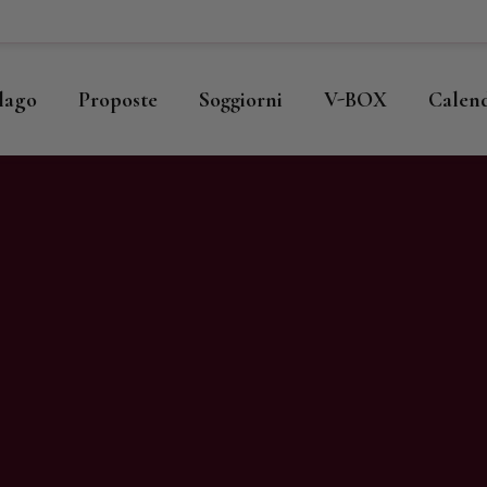
ome
llago
llago
Proposte
Soggiorni
V-BOX
Calen
roposte
oggiorni
-BOX
alendario
hop
agazine