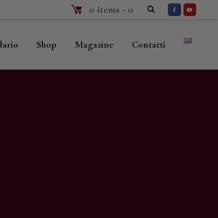
0 items
-
0
dario
Shop
Magazine
Contatti