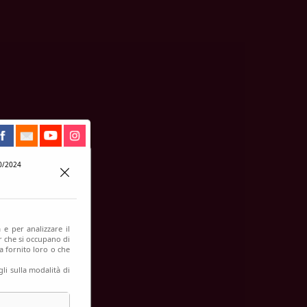
0/2024
 e per analizzare il
er che si occupano di
a fornito loro o che
li sulla modalità di