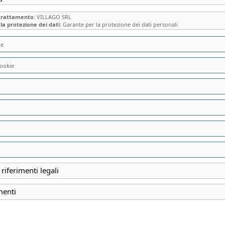
 trattamento
: VILLAGO SRL
la protezione dei dati
: Garante per la protezione dei dati personali
ie
ookie
 risultati
gorie
Prezzo
 riferimenti legali
menti
04