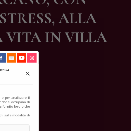
STRESS, ALLA
 VITA IN VILLA
VITA’
0/2024
 e per analizzare il
er che si occupano di
a fornito loro o che
li sulla modalità di