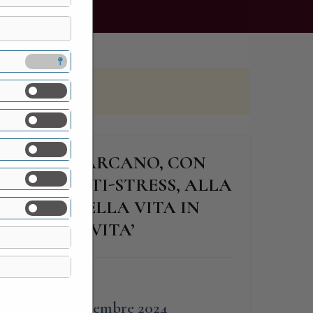
 DI VILLA CARCANO, CON
RATORI ANTI-STRESS, ALLA
NESSERE DELLA VITA IN
I OGGI – NOVITA’
FINE
22 Settembre 2024