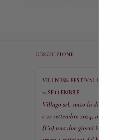
DESCRIZIONE
VILLNESS: FESTIVAL DEL BENESSERE
22 SETTEMBRE
Villago srl, sotto la direzione scienti
e 22 settembre 2024, all’interno dell
(Co) una due giorni in cui produttori a
stress e artigiani del benessere, espon