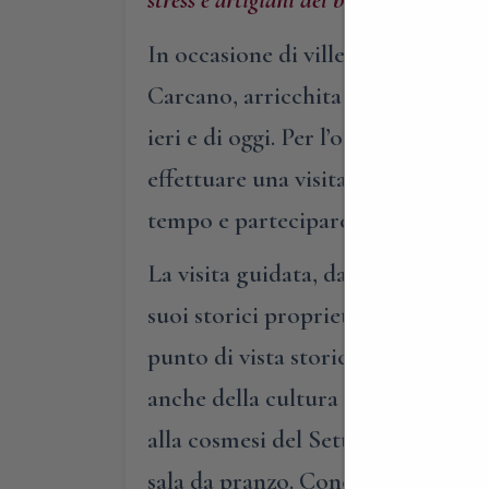
In occasione di ville Aperte in Br
Carcano, arricchita da stand di prod
ieri e di oggi. Per l’occasione, i vi
effettuare una visita guidata nei l
tempo e partecipare ai laboratori
La visita guidata, data la tematica 
suoi storici proprietari, approfondi
punto di vista storico e culturale. 
anche della cultura del sonno nel
alla cosmesi del Settecento, agli 
sala da pranzo. Concluderemo l’itin