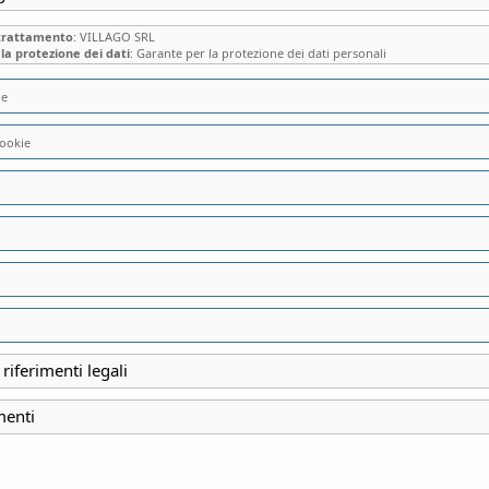
 trattamento
: VILLAGO SRL
la protezione dei dati
: Garante per la protezione dei dati personali
ie
ookie
VISITA SPECIALE
FESTIVAL E LABO
SCOPERTA DEL BE
VILLA DI IERI E D
 riferimenti legali
menti
INIZIO
22 Settembre 2024