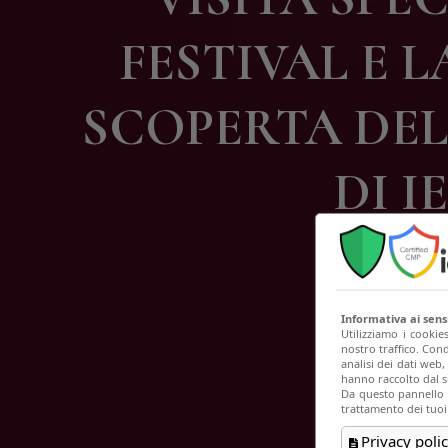
C
FESTIVAL E 
SCOPERTA DEL 
DI I
Informativa ai sen
Utilizziamo i cookie
nostro traffico. Cond
analisi dei dati web
hanno raccolto dal su
Da questo pannello p
trattamento dei tuoi
Privacy polic