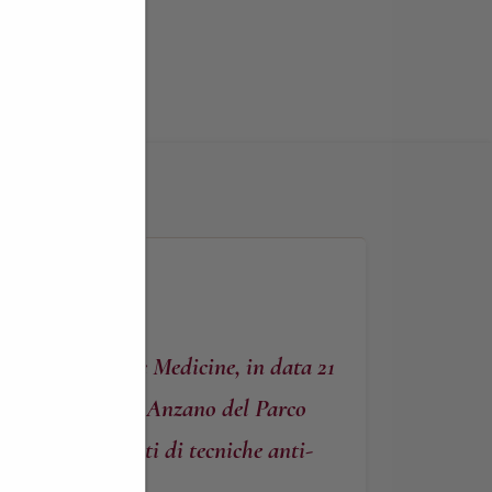
LA…
tioner of Holistic Medicine, in data 21
 villa Carcano di Anzano del Parco
fessionisti-esperti di tecniche anti-
o pratiche.