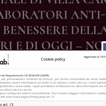
ontatti
LABORATORI ANTI-
BENESSERE DELLA
ERI E DI OGGI – NO
Aggiornata al 19/1
Cookie policy
si del Regolamento UE 2016/679 (GDPR)
s per personalizzare contenuti ed annunci, per fornire funzionalità dei social media
ividiamo inoltre informazioni sul modo in cui utilizza il nostro sito con i nostri partn
, pubblicità e social media, i quali potrebbero combinarle con altre informazioni che h
o utilizzo dei loro servizi.
uoi configurare tutte le tue preferenze. Puoi trovare maggiori informazioni e dettag
 dati sulla nostra pagina
Privacy policy art. 13.
y art. 13