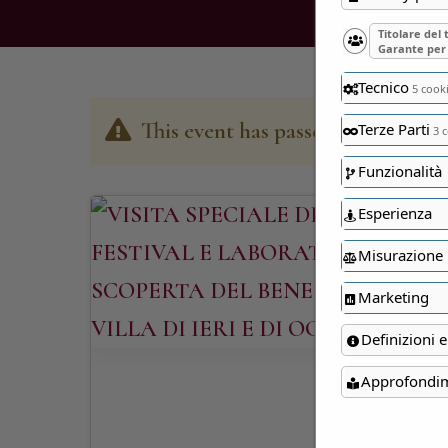
Titolare del
Garante per 
Tecnico
5 cook
This event has passed
Terze Parti
3 c
Funzionalità
Esperienza
Misurazione
Marketing
Definizioni e
Approfondi