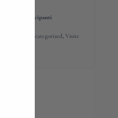
umero dei partecipanti
renotabile
,
Uncategorized
,
Visite