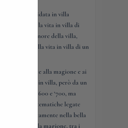
una visita guidata in villa
 benessere della vita in villa di
 nella corte d’onore della villa,
 benessere della vita in villa di un
aneo.
e curiosità legate alla magione e ai
egati alla vita in villa, però da un
o del bagno tra ‘600 e ‘700, ma
o dal toccare tematiche legate
X secolo, direttamente nella bella
all’inglese della magione, tra i