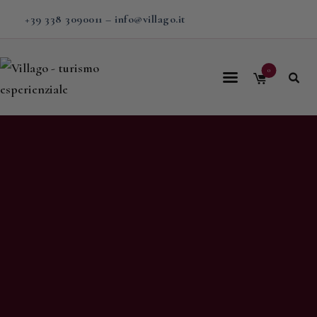
+39 338 3090011
–
info@villago.it
0
Home
Villago
Proposte
Soggiorni
V-BOX
Calendario
Shop
Magazine