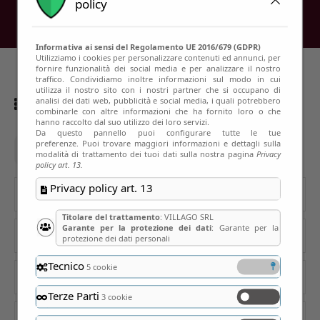
policy
Informativa ai sensi del Regolamento UE 2016/679 (GDPR)
Utilizziamo i cookies per personalizzare contenuti ed annunci, per
fornire funzionalità dei social media e per analizzare il nostro
traffico. Condividiamo inoltre informazioni sul modo in cui
utilizza il nostro sito con i nostri partner che si occupano di
analisi dei dati web, pubblicità e social media, i quali potrebbero
Showing all 13 results
combinarle con altre informazioni che ha fornito loro o che
hanno raccolto dal suo utilizzo dei loro servizi.
Da questo pannello puoi configurare tutte le tue
preferenze. Puoi trovare maggiori informazioni e dettagli sulla
La pasta
modalità di trattamento dei tuoi dati sulla nostra pagina
Privacy
policy art. 13.
Privacy policy art. 13
Cerca
Titolare del trattamento
: VILLAGO SRL
Garante per la protezione dei dati
: Garante per la
Categorie
protezione dei dati personali
Tecnico
5 cookie
Prezzo
Terze Parti
3 cookie
Residenze