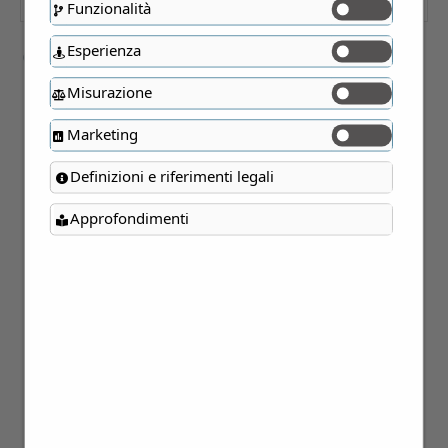
Funzionalità
Esperienza
Azzera tutti i filtri
Misurazione
Marketing
Definizioni e riferimenti legali
Approfondimenti