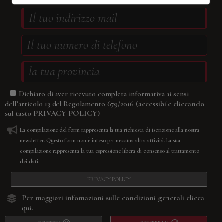
Dichiaro di aver ricevuto completa informativa ai sensi
(accessibile cliccando
dell’articolo 13 del Regolamento 679/2016
sul tasto
PRIVACY POLICY
)
La compilazione del form rappresenta la tua richiesta di iscrizione alla nostra
newsletter. Questo form non è inteso per nessuna altra attività. La sua
compilazione rappresenta la tua espressione libera di consenso al trattamento
dei dati.
PRIVACY POLICY
Per maggiori infomazioni sulle condizioni generali
clicca
qui.