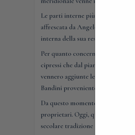
meridionale venne racchiusa da due a
Le parti interne più interessanti d
affrescata da Angelo Michele Colo
interna della sua residenza a Firen
Per quanto concerne gli spazi ester
cipressi che dal pian di Cascina co
vennero aggiunte le scale esterne c
Bandini proveniente dal palazzo di
Da questo momento storico la villa 
proprietari. Oggi, questa tenuta ag
secolare tradizione del luogo.