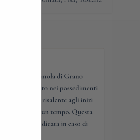
 Toscana con semola di Grano
dibile, coltivato nei possedimenti
e tradizione, risalente agli inizi
a consistenza di un tempo. Questa
rticolarmente indicata in caso di