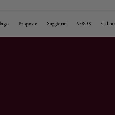
ome
llago
llago
Proposte
Soggiorni
V-BOX
Calen
roposte
oggiorni
-BOX
alendario
hop
agazine