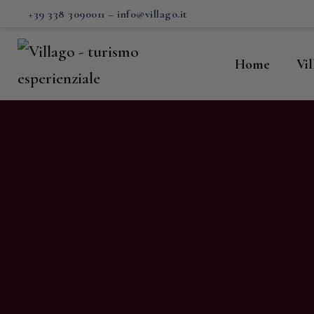
H
+39 338 3090011
–
info@villago.it
Vi
Home
Vi
P
S
V
C
S
M