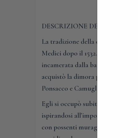
DESCRIZIONE DELLA TENUTA
La tradizione della campagna pisan
Medici dopo il 1532. Successivamen
incamerata dalla banca dei Medici n
acquistò la dimora per 50.000 e I
Ponsacco e Camugliano.
Egli si occupò subito dell’attivit
ispirandosi all’impostazione delle
con possenti muraglioni di conteni