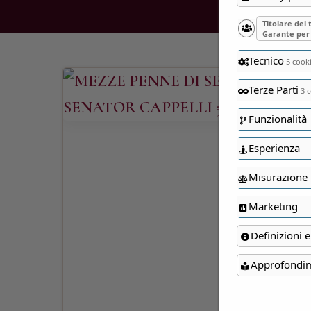
Titolare del
Garante per 
Tecnico
5 cook
Terze Parti
3 c
Funzionalità
Esperienza
Misurazione
Marketing
Definizioni e
Approfondi