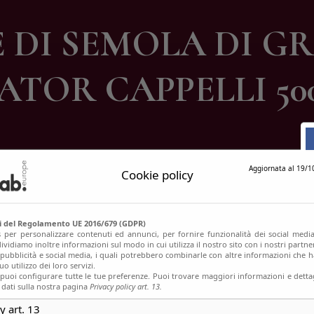
ontatti
 DI SEMOLA DI 
ATOR CAPPELLI 50
Aggiornata al 19/1
Cookie policy
si del Regolamento UE 2016/679 (GDPR)
s per personalizzare contenuti ed annunci, per fornire funzionalità dei social media
ividiamo inoltre informazioni sul modo in cui utilizza il nostro sito con i nostri partn
, pubblicità e social media, i quali potrebbero combinarle con altre informazioni che h
o utilizzo dei loro servizi.
uoi configurare tutte le tue preferenze. Puoi trovare maggiori informazioni e dettag
 dati sulla nostra pagina
Privacy policy art. 13.
y art. 13