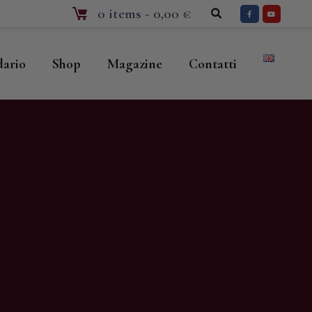
0 items
-
0,00 €
dario
Shop
Magazine
Contatti