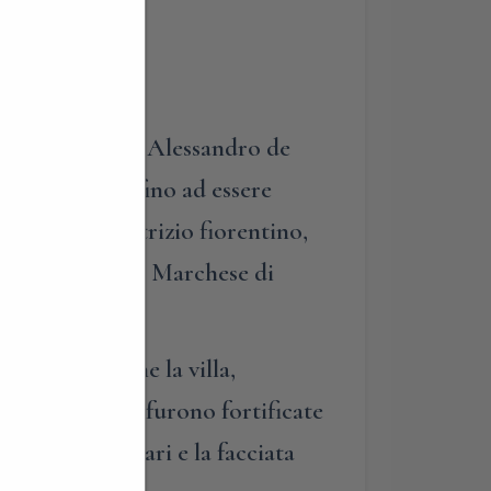
izzata dal Duca Alessandro de
Matteo Botti, fino ad essere
 Niccolini, patrizio fiorentino,
ca in quello di Marchese di
quanto concerne la villa,
 le fondazioni furono fortificate
o torri angolari e la facciata