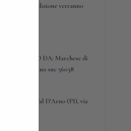
Le spese di spedizione verranno
l’acquisto.
510
 RACCOLTO DA: Marchese di
., via Camugliano snc 56038
topoli Val D’Arno (PI), via