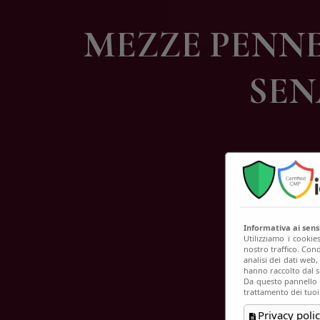
C
MEZZE PENNE
SEN
Informativa ai sen
Utilizziamo i cookie
nostro traffico. Cond
analisi dei dati web
hanno raccolto dal su
Da questo pannello p
trattamento dei tuoi
Privacy polic