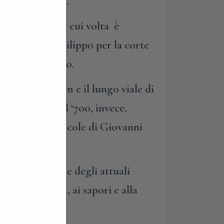
 la tinaia a est.
primo piano, la cui volta è
 nel 1655 da Filippo per la corte
ta a San Filippo.
ati il pomarium e il lungo viale di
n Frediano. Nel ‘700, invece,
o la statua di Ercole di Giovanni
e all’attenzione degli attuali
ati alla terra, ai sapori e alla