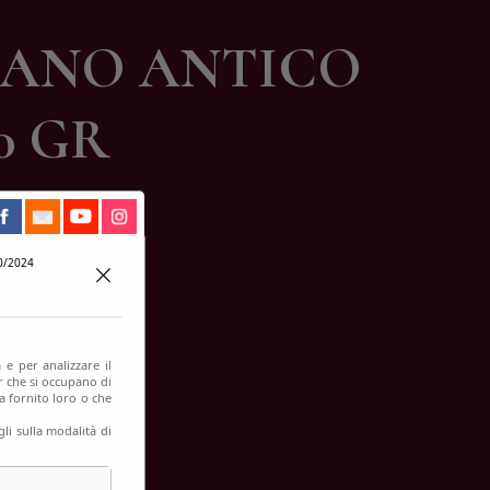
GRANO ANTICO
0 GR
0/2024
 e per analizzare il
er che si occupano di
a fornito loro o che
li sulla modalità di