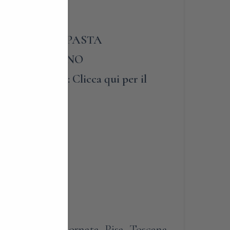
TO:
clicca qui
E GUSTA LA PASTA
UN SOGGIORNO
UGLIANO: Clicca qui per il
lità
La pasta
menti della giornata
,
Pisa
,
Toscana