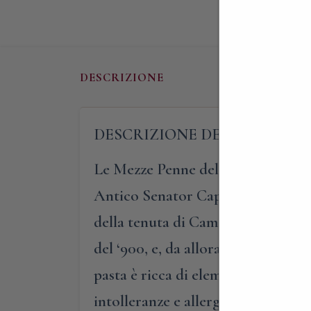
DESCRIZIONE
DESCRIZIONE DEL PRODOTT
Le Mezze Penne della Tenuta di C
Antico Senator Cappelli, un frume
della tenuta di Camugliano a Ponsa
del ‘900, e, da allora, non ha sub
pasta è ricca di elementi nutritivi
intolleranze e allergie.