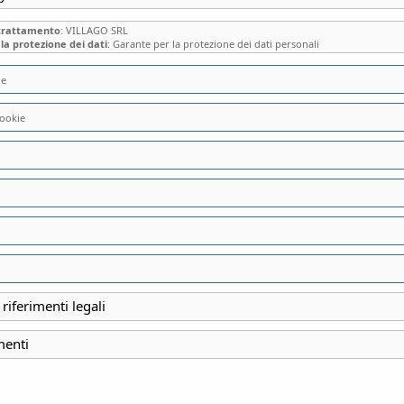
 trattamento
: VILLAGO SRL
la protezione dei dati
: Garante per la protezione dei dati personali
ie
MEZZE PENNE DI
ookie
SENATOR CAPPELL
Tenuta Camugliano di P
3,00
€
 riferimenti legali
MEZZE PENNE DI S
menti
SENATOR CAPPELLI 