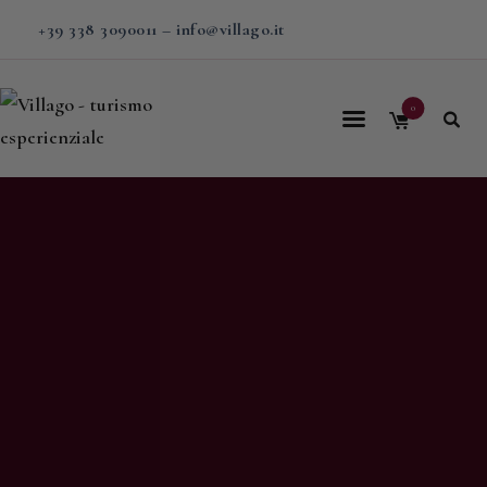
+39 338 3090011
–
info@villago.it
0
Home
Villago
Proposte
Soggiorni
V-BOX
Calendario
Shop
Magazine