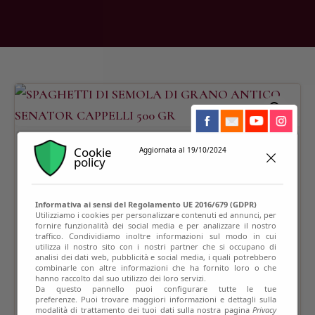
Cookie
Aggiornata al 19/10/2024
policy
Informativa ai sensi del Regolamento UE 2016/679 (GDPR)
Utilizziamo i cookies per personalizzare contenuti ed annunci, per
fornire funzionalità dei social media e per analizzare il nostro
traffico. Condividiamo inoltre informazioni sul modo in cui
utilizza il nostro sito con i nostri partner che si occupano di
analisi dei dati web, pubblicità e social media, i quali potrebbero
combinarle con altre informazioni che ha fornito loro o che
hanno raccolto dal suo utilizzo dei loro servizi.
Da questo pannello puoi configurare tutte le tue
preferenze. Puoi trovare maggiori informazioni e dettagli sulla
modalità di trattamento dei tuoi dati sulla nostra pagina
Privacy