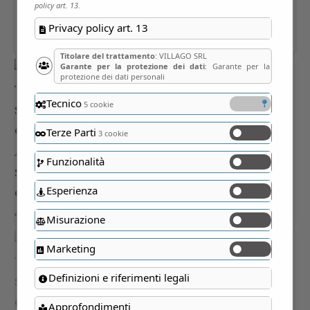
policy art. 13.
Privacy policy art. 13
Titolare del trattamento
: VILLAGO SRL
Garante per la protezione dei dati
: Garante per la
protezione dei dati personali
Tecnico
5 cookie
Terze Parti
3 cookie
Funzionalità
Esperienza
Misurazione
Marketing
Definizioni e riferimenti legali
Approfondimenti