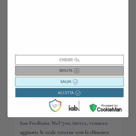
tenuta sono: l’imponente salone centrale
del primo piano, la cui volta è affrescata
da Angelo Michele Colonna, Il loggiato che
ricorda quello commissionato nel 1655 da
Filippo per la corte interna della sua
residenza a Firenze in via dei Servi, ma
anche la bella chiesa dedicata a San
CHIUDI
Filippo.
RIFIUTA
Per quanto concerne gli spazi esterni,
SALVA
invece, si ricorda che nel 1640 vennero
ACCETTA
realizzati il pomarium e il lungo viale di
cipressi che dal pian di Cascina conduce
alla villa passando davanti alla chiesa di
San Frediano. Nel ‘700, invece, vennero
aggiunte le scale esterne con la chiusura