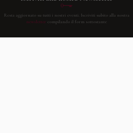
Resta aggiornato su tutti i nostri eventi.
Iscriviti subito alla nostra
newsletter
compilando il form sottostante
Facebook
Youtube
Instagram
Villago
© 2026. VILLAGO SRL, Via Segantini, 11 – 22046 Merone (Co) –
P.IVA 03420530135 – Numero REA CO-313845 – Cap. Soc. € 10.200,00 – PEC
villagosrl@legalmail.it
Telefono:
+39 338-3090011
– Email:
info@villago.it
– Alcune immagini del sito
sono utilizzate su licenza di Shutterstock.com e rispettivi autori Sito realizzato
da
ShareNow!
Privacy Policy
Termini e condizioni