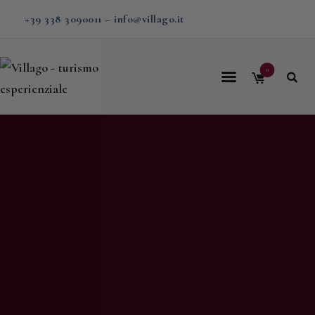
+39 338 3090011
–
info@villago.it
0
Home
Villago
Proposte
Soggiorni
V-BOX
Calendario
Shop
Magazine