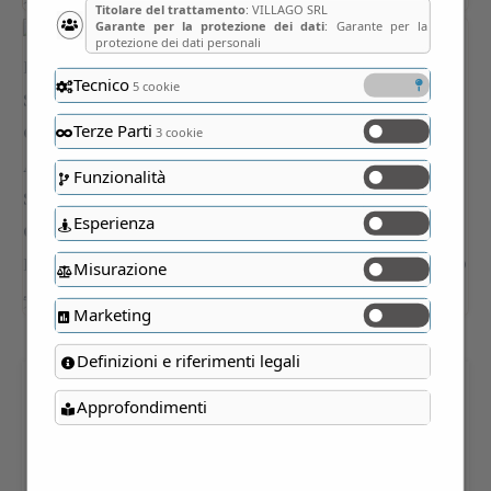
Titolare del trattamento
: VILLAGO SRL
Garante per la protezione dei dati
: Garante per la
protezione dei dati personali
Tecnico
5 cookie
Terze Parti
3 cookie
Funzionalità
Esperienza
Misurazione
Marketing
Definizioni e riferimenti legali
Approfondimenti
DITALONI DI SEMOLA DI
GRANO ANTICO SENATOR
CAPPELLI BIOLOGICO 500