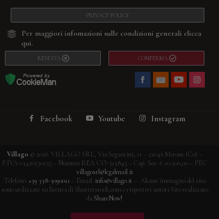
PRIVACY POLICY
Per maggiori infomazioni sulle condizioni generali
clicca
qui.
RESETTA
CONFERMA
Facebook
Youtube
Instagram
Villago
© 2026. VILLAGO SRL, Via Segantini, 11 – 22046 Merone (Co) –
P.IVA 03420530135 – Numero REA CO-313845 – Cap. Soc. € 10.200,00 – PEC
villagosrl@legalmail.it
Telefono:
+39 338-3090011
– Email:
info@villago.it
– Alcune immagini del sito
sono utilizzate su licenza di Shutterstock.com e rispettivi autori Sito realizzato
da
ShareNow!