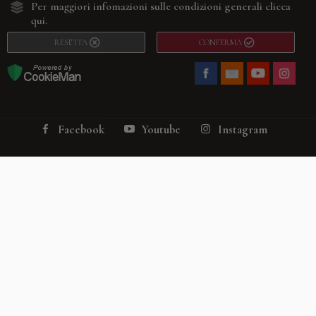
Per maggiori infomazioni sulle condizioni generali
clicca
qui.
RESETTA
CONFERMA
Facebook
Youtube
Instagram
Villago
© 2026. VILLAGO SRL, Via Segantini, 11 – 22046 Merone (Co) –
P.IVA 03420530135 – Numero REA CO-313845 – Cap. Soc. € 10.200,00 – PEC
villagosrl@legalmail.it
Telefono:
+39 338-3090011
– Email:
info@villago.it
– Alcune immagini del sito
sono utilizzate su licenza di Shutterstock.com e rispettivi autori Sito realizzato
da
ShareNow!
Privacy Policy
Termini e condizioni