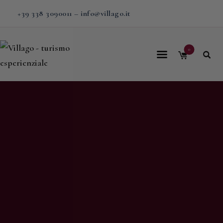
+39 338 3090011
–
info@villago.it
0
Home
Villago
Proposte
Soggiorni
V-BOX
Calendario
Shop
Magazine