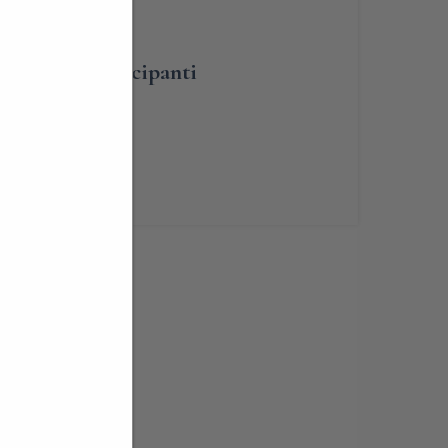
umero dei partecipanti
renotabile
ia