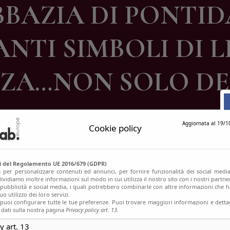
BAZIA DI PONTIDA:
ontatti
NTI SIMBOLI DI LI
NZA…NON SOLO DE
Aggiornata al 19/1
Cookie policy
si del Regolamento UE 2016/679 (GDPR)
s per personalizzare contenuti ed annunci, per fornire funzionalità dei social media
ividiamo inoltre informazioni sul modo in cui utilizza il nostro sito con i nostri partn
, pubblicità e social media, i quali potrebbero combinarle con altre informazioni che h
o utilizzo dei loro servizi.
uoi configurare tutte le tue preferenze. Puoi trovare maggiori informazioni e dettag
 dati sulla nostra pagina
Privacy policy art. 13.
y art. 13