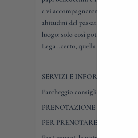
e vi accompagneremo nella bellissi
abitudini del passato ma anche quel
luogo: solo così potrete comprend
Lega…certo, quella dei comuni lo
SERVIZI E INFORMAZIONI UT
Parcheggio consigliato: Via delle
PRENOTAZIONE OBBLIGATO
PER PRENOTARE E PARTECIP
Per i gruppi, la visita guidata al