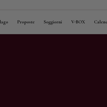
ome
llago
llago
Proposte
Soggiorni
V-BOX
Calen
roposte
oggiorni
-BOX
alendario
hop
agazine