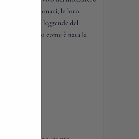
ssitudini dei monaci, le loro
ali, in storie e leggende del
a e soprattutto come è nata la
a!
 momento dell’anno, previa