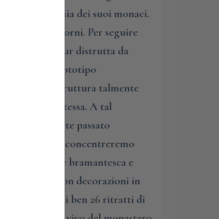
tida in compagnia dei suoi monaci.
vo ai nostri giorni. Per seguire
stico che, seppur distrutta da
 dell’arte il prototipo
gli interni. Struttura talmente
nni dopo la stessa. A tal
quell’affascinante passato
a soprattutto ci concentreremo
ia di ispirazione bramantesca e
ttrocentesco con decorazioni in
to i portici di ben 26 ritratti di
, entreremo nel vivo del monastero