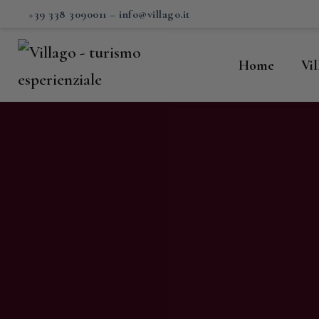
H
+39 338 3090011
–
info@villago.it
Vi
Home
Vi
P
S
V
C
S
M