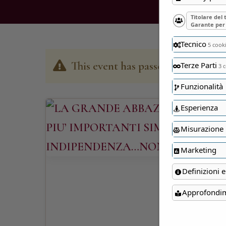
Titolare del
Garante per 
Tecnico
5 cook
This event has passed
Terze Parti
3 c
Funzionalità
Esperienza
Misurazione
Marketing
Definizioni e
Approfondi