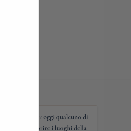
rda a cui ancor oggi qualcuno di
o se volte scoprire i luoghi della