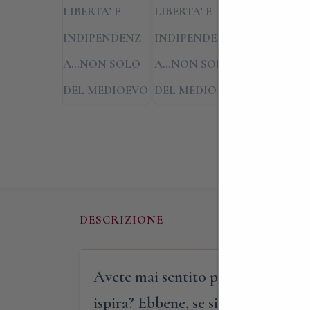
DESCRIZIONE
Avete mai sentito parlare del “Gi
ispira? Ebbene, se siete curiosi di