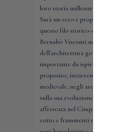
loro storia millenaria, vi proponi
Sarà un vero e proprio viaggio nell
questo filo storico-culturale, ini
Bernabò Visconti nel 1373 e ricostr
dell’architettura gotica lombarda,
importante da ispirare persino la 
proposito, inizieremo da un’approfo
medievale, negli archi, nelle dec
sulla sua evoluzione rinascimental
affrescata nel Cinquecento, ma an
cotto e frammenti romanici, l’altro
papi benedettini e 16 figure di i