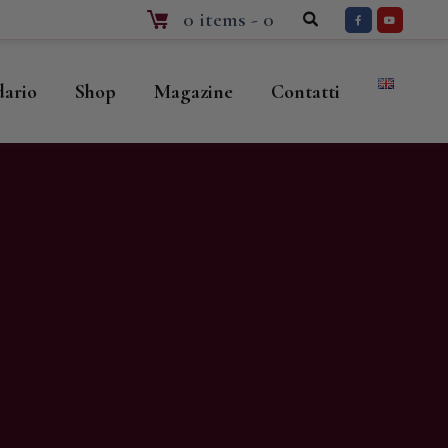
0 items
-
0
dario
Shop
Magazine
Contatti