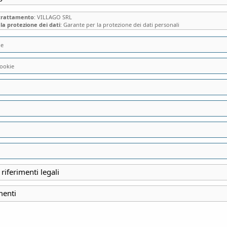
 trattamento
: VILLAGO SRL
la protezione dei dati
: Garante per la protezione dei dati personali
ie
ookie
LA GRANDE ABBAZ
PIU’ IMPORTANTI 
INDIPENDENZA…N
 riferimenti legali
INIZIO
menti
18 Gennaio 2025