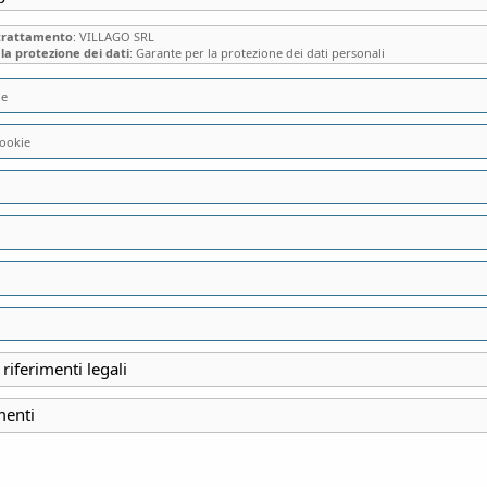
 trattamento
: VILLAGO SRL
la protezione dei dati
: Garante per la protezione dei dati personali
ie
ookie
LA STORIA E IL D
ALLO SPAZIO BON
GALLERIA GIARD
AZIENDA – ambienti 
 riferimenti legali
menti
INIZIO
22 Novembre 2025