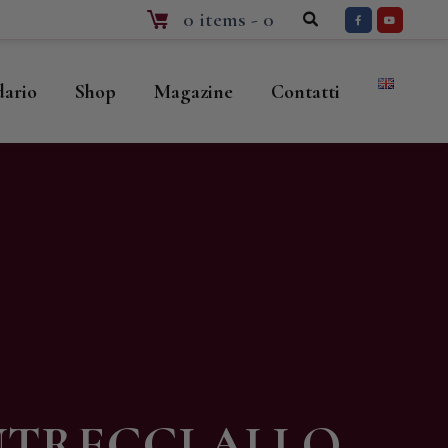
0 items
-
0
dario
Shop
Magazine
Contatti
INTRECCI ALLO