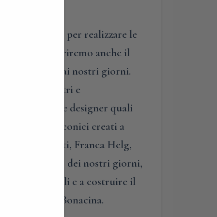
ato al giunco per realizzare le
 asiatico. Scopriremo anche il
arrivare sino ai nostri giorni.
r, Grandi Maestri e
ario Bonacina e designer quali
senta pezzi iconici creati a
Albini, Gio Ponti, Franca Helg,
 le archistar dei nostri giorni,
uovi materiali e a costruire il
lia e del team Bonacina.