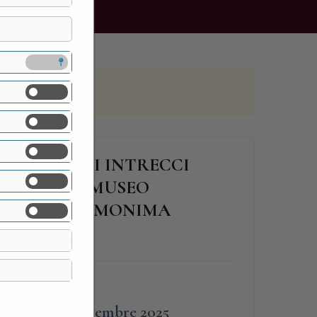
ESIGN DEGLI INTRECCI
ACINA, IL MUSEO
INO DELL’OMONIMA
riscaldati
FINE
22 Novembre 2025