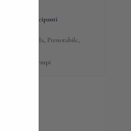
umero dei partecipanti
sperienze in villa
,
Prenotabile
,
bardia
,
Passatempi