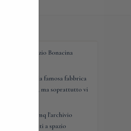
guidata nello spazio Bonacina
ante storia della famosa fabbrica
ese) e midollino, ma soprattutto vi
nazionalmente.
e ospita in 600 mq l’archivio
 1000 mq adibiti a spazio