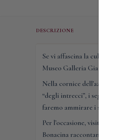
DESCRIZIONE
Se vi affascina la cultura del desi
Museo Galleria Giardino.
Nella cornice dell’azienda Bonacin
“degli intrecci”, i segreti della s
faremo ammirare i suoi straordina
Per l’occasione, visiteremo lo stor
Bonacina raccontando la sua storia