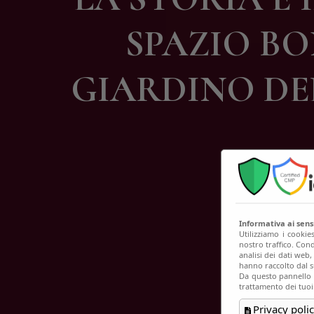
C
SPAZIO BO
GIARDINO DEL
Informativa ai sen
Utilizziamo i cookie
nostro traffico. Cond
analisi dei dati web
hanno raccolto dal su
Da questo pannello p
trattamento dei tuoi
Privacy polic