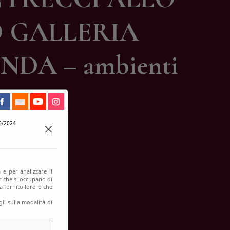
O GALLERIA
DA – ambienti
0/2024
 e per analizzare il
er che si occupano di
a fornito loro o che
li sulla modalità di