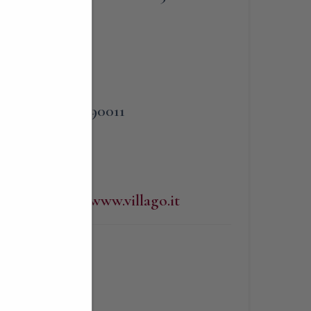
PHONE
rago
338 3090011
WEBSITE
http://www.villago.it
BLIGATORIA