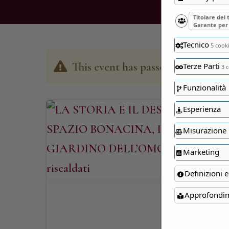
Titolare del
Garante per 
Tecnico
5 cook
This event has passed
Terze Parti
3 c
Funzionalità
Esperienza
Misurazione
Marketing
Definizioni e
Approfondi