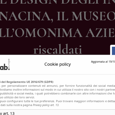
ontatti
NACINA, IL MUSE
L’OMONIMA AZIEN
riscaldati
Aggiornata al 19/1
Cookie policy
si del Regolamento UE 2016/679 (GDPR)
s per personalizzare contenuti ed annunci, per fornire funzionalità dei social media
ividiamo inoltre informazioni sul modo in cui utilizza il nostro sito con i nostri partn
, pubblicità e social media, i quali potrebbero combinarle con altre informazioni che h
o utilizzo dei loro servizi.
uoi configurare tutte le tue preferenze. Puoi trovare maggiori informazioni e dettag
 dati sulla nostra pagina
Privacy policy art. 13.
y art. 13