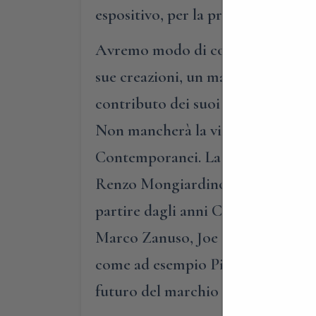
espositivo, per la presentazione del
Avremo modo di conoscere il lavoro
sue creazioni, un materiale natura
contributo dei suoi discendenti, le
Non mancherà la visita alle tre co
Contemporanei. La collezione Deco
Renzo Mongiardino, Gae Aulenti e 
partire dagli anni Cinquanta con i
Marco Zanuso, Joe Colombo e Tito 
come ad esempio Piero Lissoni, Ma
futuro del marchio grazie alla vis