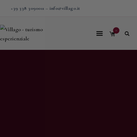
+39 338 3090011
–
info@villago.it
0
Home
Villago
Proposte
Soggiorni
V-BOX
Calendario
Shop
Magazine