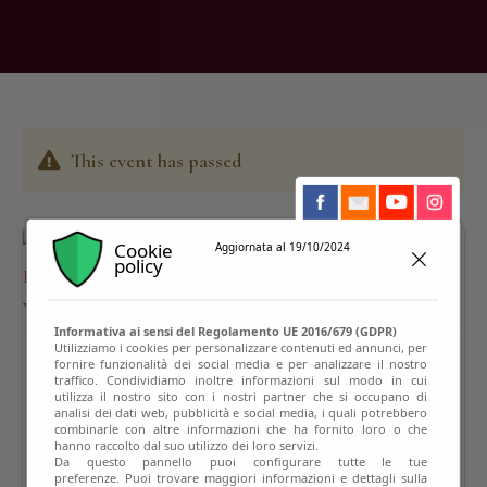
This event has passed
Cookie
Aggiornata al 19/10/2024
policy
Informativa ai sensi del Regolamento UE 2016/679 (GDPR)
Utilizziamo i cookies per personalizzare contenuti ed annunci, per
fornire funzionalità dei social media e per analizzare il nostro
traffico. Condividiamo inoltre informazioni sul modo in cui
utilizza il nostro sito con i nostri partner che si occupano di
analisi dei dati web, pubblicità e social media, i quali potrebbero
combinarle con altre informazioni che ha fornito loro o che
hanno raccolto dal suo utilizzo dei loro servizi.
Da questo pannello puoi configurare tutte le tue
preferenze. Puoi trovare maggiori informazioni e dettagli sulla