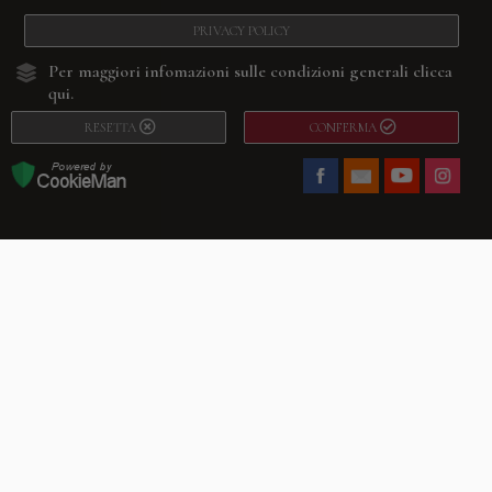
PRIVACY POLICY
Per maggiori infomazioni sulle condizioni generali
clicca
qui.
RESETTA
CONFERMA
Facebook
Youtube
Instagram
Villago
© 2026. VILLAGO SRL, Via Segantini, 11 – 22046 Merone (Co) –
P.IVA 03420530135 – Numero REA CO-313845 – Cap. Soc. € 10.200,00 – PEC
villagosrl@legalmail.it
Telefono:
+39 338-3090011
– Email:
info@villago.it
– Alcune immagini del sito
sono utilizzate su licenza di Shutterstock.com e rispettivi autori Sito realizzato
da
ShareNow!