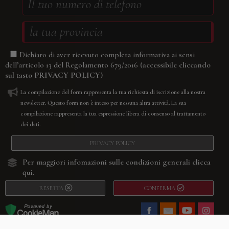
Dichiaro di aver ricevuto completa informativa ai sensi
(accessibile cliccando
dell’articolo 13 del Regolamento 679/2016
sul tasto
PRIVACY POLICY
)
La compilazione del form rappresenta la tua richiesta di iscrizione alla nostra
newsletter. Questo form non è inteso per nessuna altra attività. La sua
compilazione rappresenta la tua espressione libera di consenso al trattamento
dei dati.
PRIVACY POLICY
Per maggiori infomazioni sulle condizioni generali
clicca
qui.
RESETTA
CONFERMA