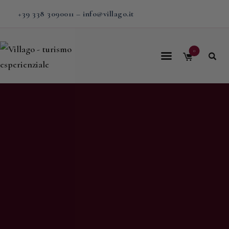
+39 338 3090011
–
info@villago.it
0
Home
Villago
Proposte
Soggiorni
V-BOX
Calendario
Shop
Magazine