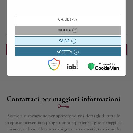
CHIUDI
RIFIUTA
SALVA
PREVIOUS EVENT
NEXT EVENT
ACCETTA
Contattaci per maggiori informazioni
Siamo a disposizione per approfondire i dettagli di tutte le
proposte presentate; progettiamo esperienze, gite e viaggi su
misura, in base alle vostre esigenze e curiosità; troviamo le