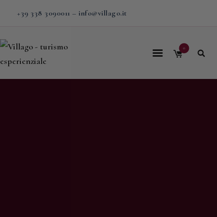
+39 338 3090011
–
info@villago.it
0
Home
Villago
Proposte
Soggiorni
V-BOX
Calendario
Shop
Magazine