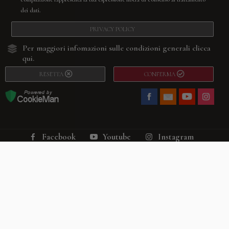
dei dati.
PRIVACY POLICY
Per maggiori infomazioni sulle condizioni generali
clicca
qui.
RESETTA
CONFERMA
Facebook
Youtube
Instagram
Villago
© 2026. VILLAGO SRL, Via Segantini, 11 – 22046 Merone (Co) –
P.IVA 03420530135 – Numero REA CO-313845 – Cap. Soc. € 10.200,00 – PEC
villagosrl@legalmail.it
Telefono:
+39 338-3090011
– Email:
info@villago.it
– Alcune immagini del sito
sono utilizzate su licenza di Shutterstock.com e rispettivi autori Sito realizzato
da
ShareNow!