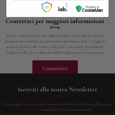
Contattaci per maggiori informazioni
Siamo a disposizione per approfondire i dettagli di tutte le
proposte presentate; progettiamo esperienze, gite e viaggi su
misura, in base alle vostre esigenze e curiosità; troviamo le
migliori ville per indimenticabili soggiorni o eventi privati.
Contattaci
Iscriviti alla nostra Newsletter
Resta aggiornato su tutti i nostri eventi.
Iscriviti subito alla nostra
newsletter
compilando il form sottostante