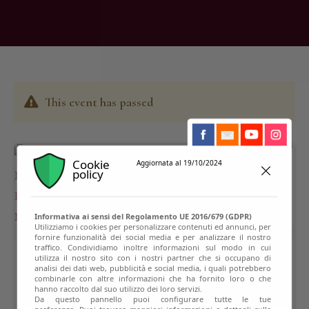
This event has passed
Cookie
Aggiornata al 19/10/2024
policy
Informativa ai sensi del Regolamento UE 2016/679 (GDPR)
Utilizziamo i cookies per personalizzare contenuti ed annunci, per
fornire funzionalità dei social media e per analizzare il nostro
traffico. Condividiamo inoltre informazioni sul modo in cui
utilizza il nostro sito con i nostri partner che si occupano di
analisi dei dati web, pubblicità e social media, i quali potrebbero
combinarle con altre informazioni che ha fornito loro o che
hanno raccolto dal suo utilizzo dei loro servizi.
Da questo pannello puoi configurare tutte le tue