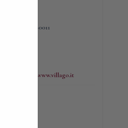
PHONE
3383090011
WEBSITE
http://www.villago.it
BLIGATORIA