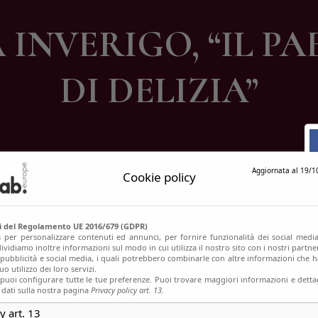
ontatti
INVERIGO, “IL PA
DI DELIZIA”
Aggiornata al 19/1
Cookie policy
si del Regolamento UE 2016/679 (GDPR)
s per personalizzare contenuti ed annunci, per fornire funzionalità dei social media
ividiamo inoltre informazioni sul modo in cui utilizza il nostro sito con i nostri partn
, pubblicità e social media, i quali potrebbero combinarle con altre informazioni che h
o utilizzo dei loro servizi.
uoi configurare tutte le tue preferenze. Puoi trovare maggiori informazioni e dettag
 dati sulla nostra pagina
Privacy policy art. 13.
y art. 13