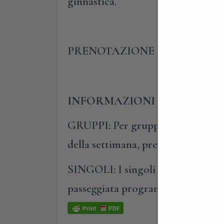
ginnastica.
PRENOTAZIONE OBBLIGATO
INFORMAZIONI E PRENOTA
GRUPPI: Per gruppi composti da al
della settimana, previa prenotazio
SINGOLI: I singoli o i piccoli gru
passeggiata programmata nel cale