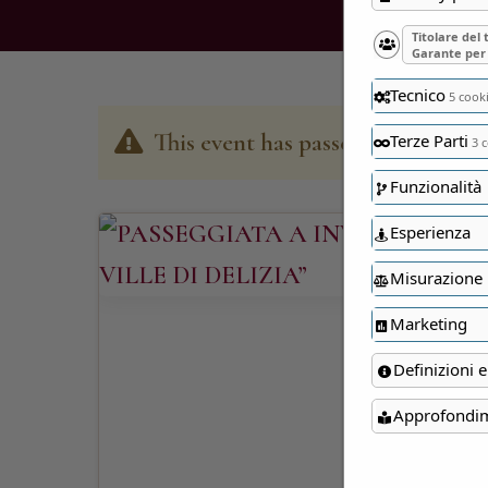
Titolare del
Garante per 
Tecnico
5 cook
This event has passed
Terze Parti
3 c
Funzionalità
Esperienza
Misurazione
Marketing
Definizioni e
Approfondi