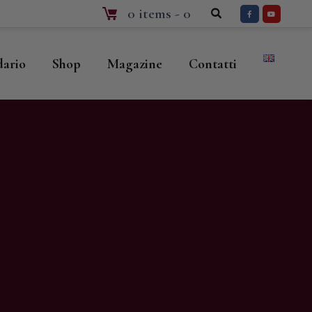
0 items
-
0
dario
Shop
Magazine
Contatti