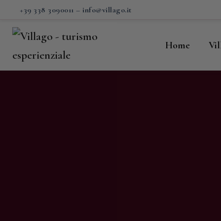
H
+39 338 3090011
–
info@villago.it
Vi
Home
Vi
P
S
V
C
S
M