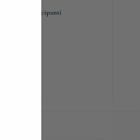
umero dei partecipanti
lità
renotabile