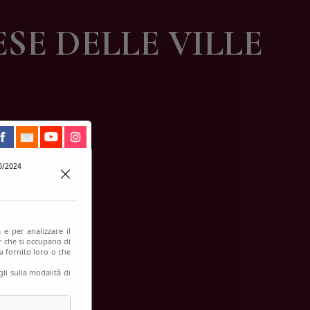
ESE DELLE VILLE
0/2024
 e per analizzare il
er che si occupano di
a fornito loro o che
li sulla modalità di