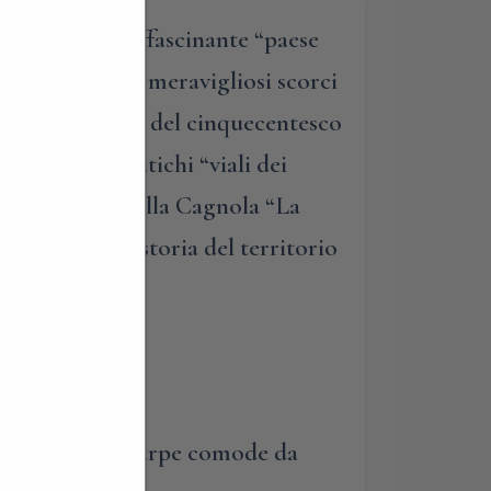
scoperta dell’affascinante “paese
uoghi di culto e meravigliosi scorci
ria: dalla visita del cinquecentesco
elli; dagli antichi “viali dei
l’ottocentesca Villa Cagnola “La
leggiatura, la storia del territorio
a di indossare scarpe comode da