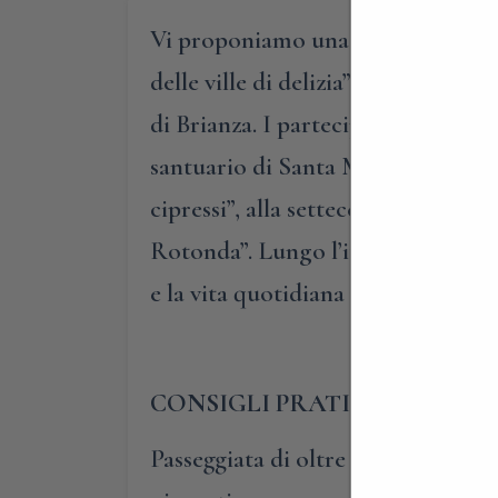
Vi proponiamo una passeggiata acco
delle ville di delizia”. Sarà un iti
di Brianza. I partecipanti verranno
santuario di Santa Maria della Noce
cipressi”, alla settecentesca “scal
Rotonda”. Lungo l’itinerario sarà po
e la vita quotidiana nelle bellissi
CONSIGLI PRATICI
Passeggiata di oltre 4 km, con sali