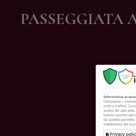
C
PASSEGGIATA A 
Informativa ai sen
Utilizziamo i cookie
nostro traffico. Cond
analisi dei dati web
hanno raccolto dal su
Da questo pannello p
trattamento dei tuoi
Privacy polic