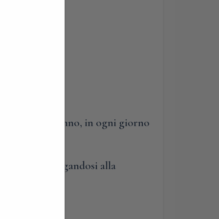
uata tutto l’anno, in ogni giorno
tecipare aggregandosi alla