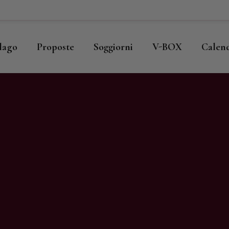
ome
llago
llago
Proposte
Soggiorni
V-BOX
Calen
roposte
oggiorni
-BOX
alendario
hop
agazine