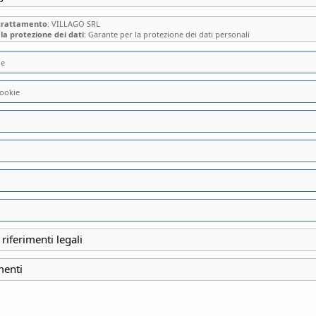
 trattamento
: VILLAGO SRL
la protezione dei dati
: Garante per la protezione dei dati personali
ie
ookie
PASSEGGIATA A IN
VILLE DI DELIZIA”
 riferimenti legali
INIZIO
9 Giugno 2024
menti
FINE