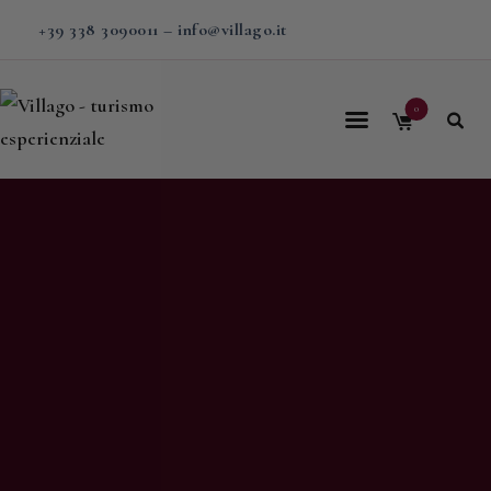
+39 338 3090011
–
info@villago.it
0
Home
Villago
Proposte
Soggiorni
V-BOX
Calendario
Shop
Magazine