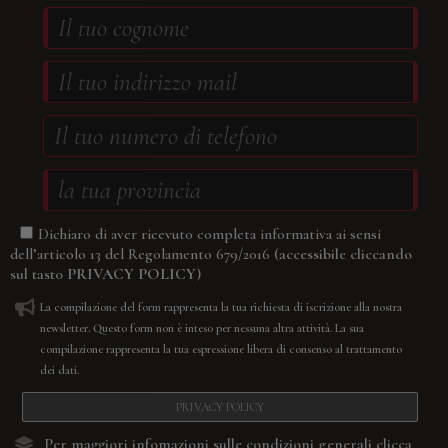
Dichiaro di aver ricevuto completa informativa ai sensi
(accessibile cliccando
dell’articolo 13 del Regolamento 679/2016
sul tasto
PRIVACY POLICY
)
La compilazione del form rappresenta la tua richiesta di iscrizione alla nostra
newsletter. Questo form non è inteso per nessuna altra attività. La sua
compilazione rappresenta la tua espressione libera di consenso al trattamento
dei dati.
PRIVACY POLICY
Per maggiori infomazioni sulle condizioni generali
clicca