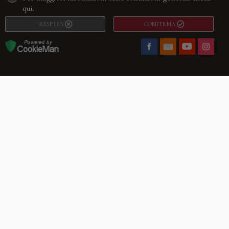
qui.
RESETTA
CONFERMA
Facebook
Youtube
Instagram
Villago
© 2026. VILLAGO SRL, Via Segantini, 11 – 22046 Merone (Co) –
P.IVA 03420530135 – Numero REA CO-313845 – Cap. Soc. € 10.200,00 – PEC
villagosrl@legalmail.it
Telefono:
+39 338-3090011
– Email:
info@villago.it
– Alcune immagini del sito
sono utilizzate su licenza di Shutterstock.com e rispettivi autori Sito realizzato
da
ShareNow!
Privacy Policy
Termini e condizioni