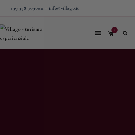
+39 338 3090011
–
info@villago.it
0
Home
Villago
Proposte
Soggiorni
V-BOX
Calendario
Shop
Magazine