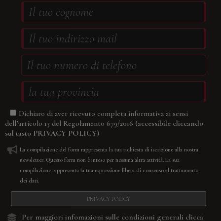
Dichiaro di aver ricevuto completa informativa ai sensi
(accessibile cliccando
dell’articolo 13 del Regolamento 679/2016
sul tasto
PRIVACY POLICY
)
La compilazione del form rappresenta la tua richiesta di iscrizione alla nostra
newsletter. Questo form non è inteso per nessuna altra attività. La sua
compilazione rappresenta la tua espressione libera di consenso al trattamento
dei dati.
PRIVACY POLICY
Per maggiori infomazioni sulle condizioni generali
clicca