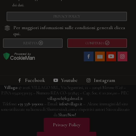
dei dati.
PRIVACY POLICY
Per maggiori infomazioni sulle condizioni generali
clicca
qui.
RESETTA
CONFERMA
Facebook
Youtube
Instagram
Villago
© 2026. VILLAGO SRL, Via Segantini, 11 – 22046 Merone (Co) –
P.IVA 03420530135 – Numero REA CO-313845 – Cap. Soc. € 10.200,00 – PEC
villagosrl@legalmail.it
Telefono:
+39 338-3090011
– Email:
info@villago.it
– Alcune immagini del sito
sono utilizzate su licenza di Shutterstock.com e rispettivi autori Sito realizzato
da
ShareNow!
Privacy Policy