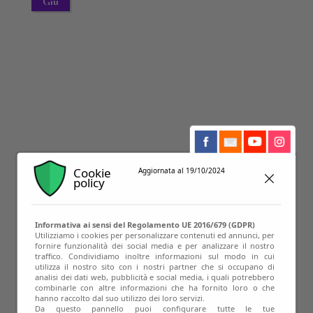
Giu
Cookie
Aggiornata al 19/10/2024
policy
13
Informativa ai sensi del Regolamento UE 2016/679 (GDPR)
Utilizziamo i cookies per personalizzare contenuti ed annunci, per
fornire funzionalità dei social media e per analizzare il nostro
Mag
traffico. Condividiamo inoltre informazioni sul modo in cui
utilizza il nostro sito con i nostri partner che si occupano di
analisi dei dati web, pubblicità e social media, i quali potrebbero
combinarle con altre informazioni che ha fornito loro o che
hanno raccolto dal suo utilizzo dei loro servizi.
Da questo pannello puoi configurare tutte le tue