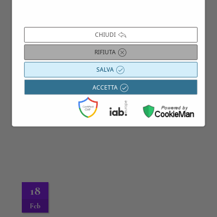
07
CHIUDI
Ott
RIFIUTA
SALVA
ACCETTA
18
Feb