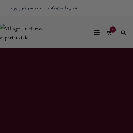
+39 338 3090011
–
info@villago.it
0
Home
Villago
Proposte
Soggiorni
V-BOX
Calendario
Shop
Magazine