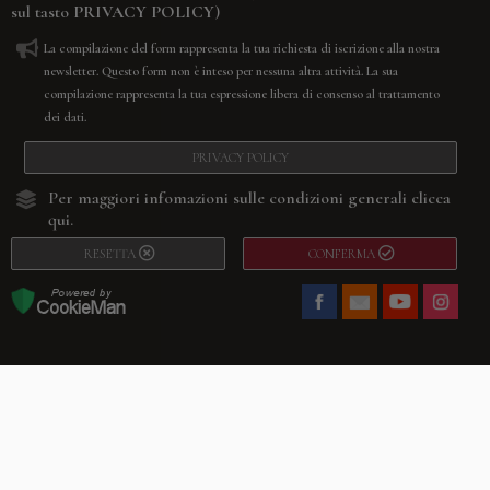
sul tasto
PRIVACY POLICY
)
La compilazione del form rappresenta la tua richiesta di iscrizione alla nostra
newsletter. Questo form non è inteso per nessuna altra attività. La sua
compilazione rappresenta la tua espressione libera di consenso al trattamento
dei dati.
PRIVACY POLICY
Per maggiori infomazioni sulle condizioni generali
clicca
qui.
RESETTA
CONFERMA
Facebook
Youtube
Instagram
Villago
© 2026. VILLAGO SRL, Via Segantini, 11 – 22046 Merone (Co) –
P.IVA 03420530135 – Numero REA CO-313845 – Cap. Soc. € 10.200,00 – PEC