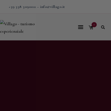
+39 338 3090011
–
info@villago.it
0
Home
Villago
Proposte
Soggiorni
V-BOX
Calendario
Shop
Magazine