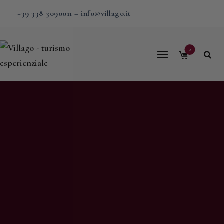
+39 338 3090011
–
info@villago.it
0
Home
Villago
Proposte
Soggiorni
V-BOX
Calendario
Shop
Magazine