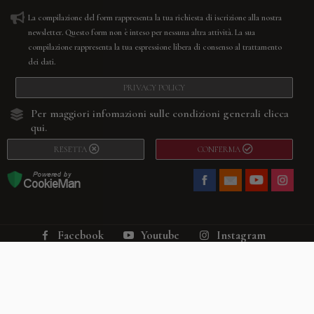
La compilazione del form rappresenta la tua richiesta di iscrizione alla nostra
newsletter. Questo form non è inteso per nessuna altra attività. La sua
compilazione rappresenta la tua espressione libera di consenso al trattamento
dei dati.
PRIVACY POLICY
Per maggiori infomazioni sulle condizioni generali
clicca
qui.
RESETTA
CONFERMA
Facebook
Youtube
Instagram
Villago
© 2026. VILLAGO SRL, Via Segantini, 11 – 22046 Merone (Co) –
P.IVA 03420530135 – Numero REA CO-313845 – Cap. Soc. € 10.200,00 – PEC
villagosrl@legalmail.it