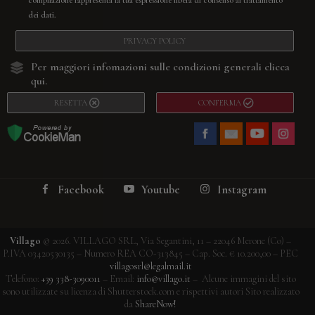
compilazione rappresenta la tua espressione libera di consenso al trattamento
dei dati.
PRIVACY POLICY
Per maggiori infomazioni sulle condizioni generali
clicca
qui.
RESETTA
CONFERMA
Facebook
Youtube
Instagram
Villago
© 2026. VILLAGO SRL, Via Segantini, 11 – 22046 Merone (Co) –
P.IVA 03420530135 – Numero REA CO-313845 – Cap. Soc. € 10.200,00 – PEC
villagosrl@legalmail.it
Telefono:
+39 338-3090011
– Email:
info@villago.it
– Alcune immagini del sito
sono utilizzate su licenza di Shutterstock.com e rispettivi autori Sito realizzato
da
ShareNow!