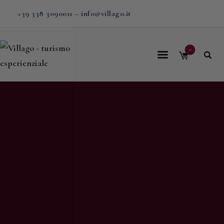
+39 338 3090011
–
info@villago.it
0
Home
Villago
Proposte
Soggiorni
V-BOX
Calendario
Shop
Magazine