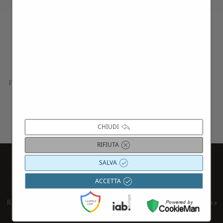
Contattaci per maggiori informazioni
Siamo a disposizione per approfondire i dettagli di tutte le
proposte presentate; progettiamo esperienze, gite e viaggi su
misura, in base alle vostre esigenze e curiosità; troviamo le
migliori ville per indimenticabili soggiorni o eventi privati.
CHIUDI
Contattaci
RIFIUTA
SALVA
Iscriviti alla nostra Newsletter
ACCETTA
Resta aggiornato su tutti i nostri eventi.
Iscriviti subito alla nostra
newsletter
compilando il form sottostante