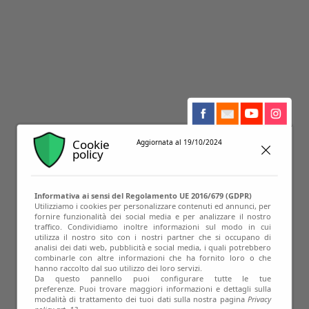
Cookie
Aggiornata al 19/10/2024
policy
19
Informativa ai sensi del Regolamento UE 2016/679 (GDPR)
Set
Utilizziamo i cookies per personalizzare contenuti ed annunci, per
fornire funzionalità dei social media e per analizzare il nostro
traffico. Condividiamo inoltre informazioni sul modo in cui
utilizza il nostro sito con i nostri partner che si occupano di
analisi dei dati web, pubblicità e social media, i quali potrebbero
combinarle con altre informazioni che ha fornito loro o che
hanno raccolto dal suo utilizzo dei loro servizi.
Da questo pannello puoi configurare tutte le tue
preferenze. Puoi trovare maggiori informazioni e dettagli sulla
modalità di trattamento dei tuoi dati sulla nostra pagina
Privacy