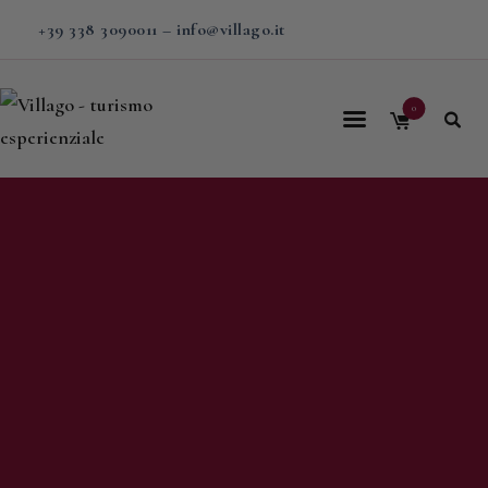
+39 338 3090011
–
info@villago.it
0
Home
Villago
Proposte
Soggiorni
V-BOX
Calendario
Shop
Magazine