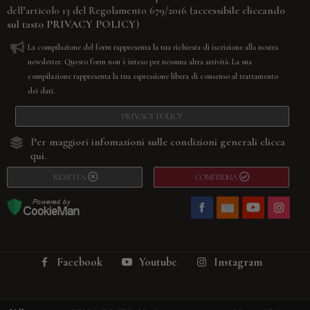
(accessibile cliccando
dell’articolo 13 del Regolamento 679/2016
sul tasto
PRIVACY POLICY
)
La compilazione del form rappresenta la tua richiesta di iscrizione alla nostra
newsletter. Questo form non è inteso per nessuna altra attività. La sua
compilazione rappresenta la tua espressione libera di consenso al trattamento
dei dati.
PRIVACY POLICY
Per maggiori infomazioni sulle condizioni generali
clicca
qui.
RESETTA
CONFERMA
Facebook
Youtube
Instagram