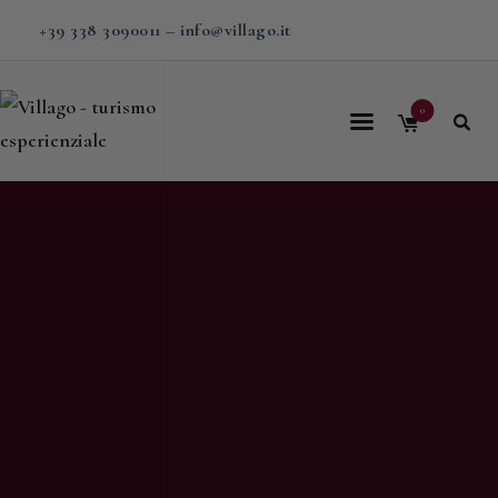
+39 338 3090011
–
info@villago.it
0
Home
Villago
Proposte
Soggiorni
V-BOX
Calendario
Shop
Magazine