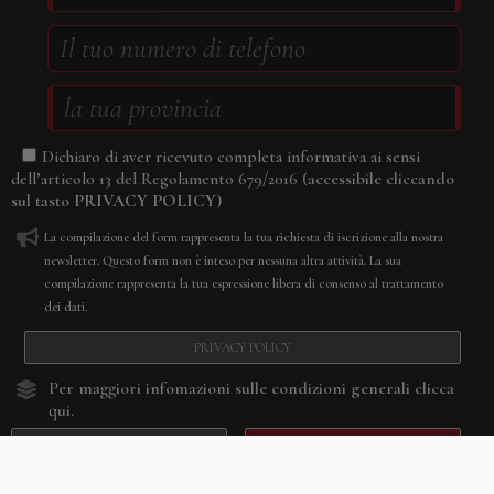
Dichiaro di aver ricevuto completa informativa ai sensi
(accessibile cliccando
dell’articolo 13 del Regolamento 679/2016
sul tasto
PRIVACY POLICY
)
La compilazione del form rappresenta la tua richiesta di iscrizione alla nostra
newsletter. Questo form non è inteso per nessuna altra attività. La sua
compilazione rappresenta la tua espressione libera di consenso al trattamento
dei dati.
PRIVACY POLICY
Per maggiori infomazioni sulle condizioni generali
clicca
qui.
RESETTA
CONFERMA