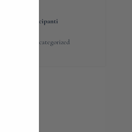
umero dei partecipanti
renotabile
,
Uncategorized
e Brianza