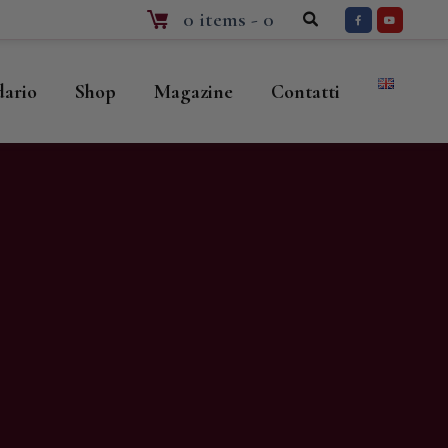
0 items
-
0
dario
Shop
Magazine
Contatti