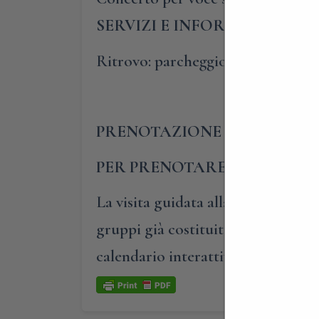
SERVIZI E INFORMAZIONI UT
Ritrovo: parcheggio di Via Manzon
PRENOTAZIONE OBBLIGAT
PER PRENOTARE E PARTECIP
La visita guidata alla villa può es
gruppi già costituiti di min.15 pers
calendario interattivo del sito Vil