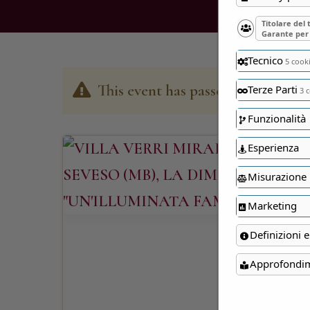
Titolare del
Garante per 
Tecnico
5 cook
This event has passed
Terze Parti
3 c
Funzionalità
Esperienza
Misurazione
Marketing
Definizioni e
Approfondi