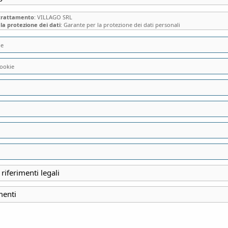
 trattamento
: VILLAGO SRL
la protezione dei dati
: Garante per la protezione dei dati personali
ie
ookie
VILLA VERRI MIR
SEVESO (MB), LA
“UN’ILLUMINATA 
 riferimenti legali
INIZIO
menti
23 Novembre 2025