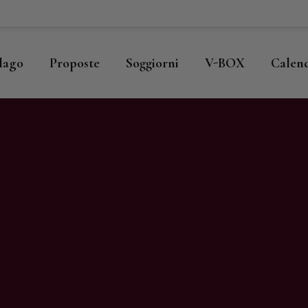
ome
llago
llago
Proposte
Soggiorni
V-BOX
Calen
roposte
oggiorni
-BOX
alendario
hop
agazine