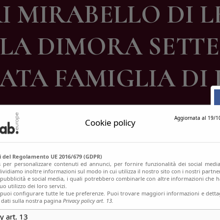
I MIRABELLO DI 
ontatti
, LA DIMORA SETT
ATA FAMIGLIA DI 
Aggiornata al 19/1
Cookie policy
si del Regolamento UE 2016/679 (GDPR)
s per personalizzare contenuti ed annunci, per fornire funzionalità dei social media
ividiamo inoltre informazioni sul modo in cui utilizza il nostro sito con i nostri partn
, pubblicità e social media, i quali potrebbero combinarle con altre informazioni che h
o utilizzo dei loro servizi.
uoi configurare tutte le tue preferenze. Puoi trovare maggiori informazioni e dettag
 dati sulla nostra pagina
Privacy policy art. 13.
y art. 13