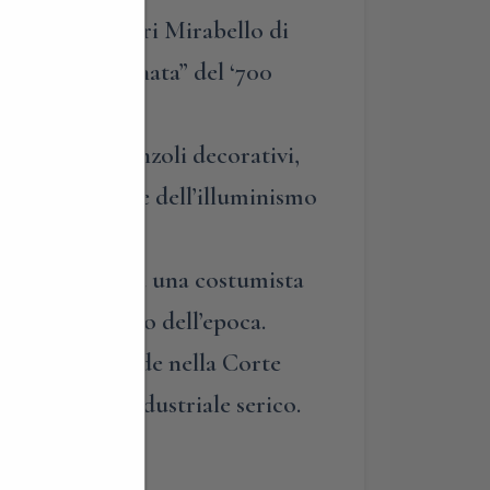
ale di Villa Verri Mirabello di
a faccia illuminata” del ‘700
 vezzi e i fronzoli decorativi,
 famosa corrente dell’illuminismo
epoca ricreato da una costumista
 socio economico dell’epoca.
per poi conclude nella Corte
iano Orazio, industriale serico.