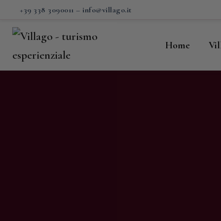
H
+39 338 3090011
–
info@villago.it
Vi
Home
Vi
P
S
V
C
S
M