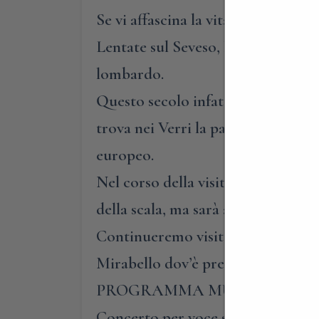
Se vi affascina la vita e la cultur
Lentate sul Seveso, la dimora della
lombardo.
Questo secolo infatti, un secolo ri
trova nei Verri la parte più intell
europeo.
Nel corso della visita potrete ammi
della scala, ma sarà anche l’occasi
Continueremo visitando la cappell
Mirabello dov’è presente l’ex filan
PROGRAMMA MUSICALE
Concerto per voce sola, Carla Pol