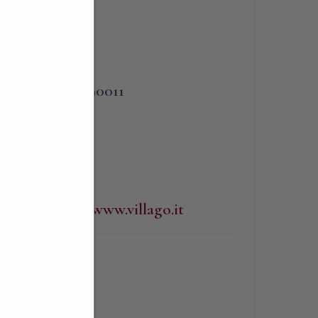
PHONE
Via
3383090011
p
WEBSITE
http://www.villago.it
BLIGATORIA