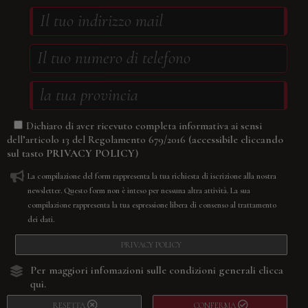
Dichiaro di aver ricevuto completa informativa ai sensi
(accessibile cliccando
dell’articolo 13 del Regolamento 679/2016
sul tasto
PRIVACY POLICY
)
La compilazione del form rappresenta la tua richiesta di iscrizione alla nostra
newsletter. Questo form non è inteso per nessuna altra attività. La sua
compilazione rappresenta la tua espressione libera di consenso al trattamento
dei dati.
PRIVACY POLICY
Per maggiori infomazioni sulle condizioni generali
clicca
qui.
RESETTA
CONFERMA