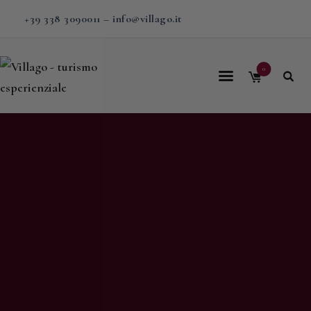
+39 338 3090011
–
info@villago.it
0
Home
Villago
Proposte
Soggiorni
V-BOX
Calendario
Shop
Magazine