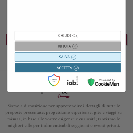
CHIUDI
PREVIOUS EVENT
NEXT EVENT
RIFIUTA
SALVA
ACCETTA
Contattaci per maggiori informazioni
Siamo a disposizione per approfondire i dettagli di tutte le
proposte presentate; progettiamo esperienze, gite e viaggi su
misura, in base alle vostre esigenze e curiosità; troviamo le
migliori ville per indimenticabili soggiorni o eventi privati.