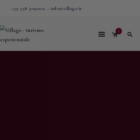
+39 338 3090011
–
info@villago.it
0
Home
Villago
Proposte
Soggiorni
V-BOX
Calendario
Shop
Magazine