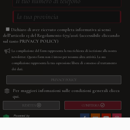
Dichiaro di aver ricevuto completa informativa ai sensi
(accessibile cliccando
dell’articolo 13 del Regolamento 679/2016
sul tasto
PRIVACY POLICY
)
La compilazione del form rappresenta la tua richiesta di iscrizione alla nostra
newsletter. Questo form non è inteso per nessuna altra attività. La sua
compilazione rappresenta la tua espressione libera di consenso al trattamento
dei dati.
PRIVACY POLICY
Per maggiori infomazioni sulle condizioni generali
clicca
qui.
RESETTA
CONFERMA