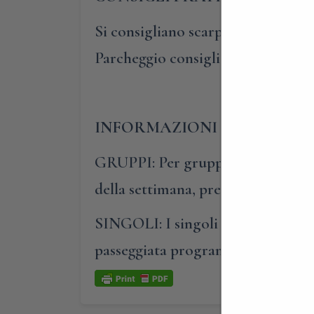
Si consigliano scarpe comode, il per
Parcheggio consigliato in zons li
INFORMAZIONI E PRENOTA
GRUPPI: Per gruppi composti da al
della settimana, previa prenotazio
SINGOLI: I singoli o i piccoli gru
passeggiata programmata nel cale