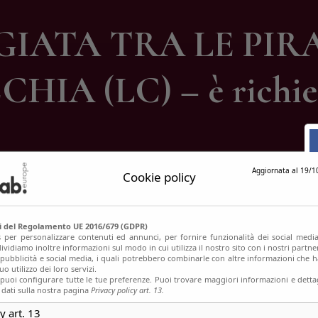
ontatti
IATA TRA LE PIR
A (LC) – è richiest
Aggiornata al 19/1
Cookie policy
si del Regolamento UE 2016/679 (GDPR)
s per personalizzare contenuti ed annunci, per fornire funzionalità dei social media
ividiamo inoltre informazioni sul modo in cui utilizza il nostro sito con i nostri partn
, pubblicità e social media, i quali potrebbero combinarle con altre informazioni che h
o utilizzo dei loro servizi.
uoi configurare tutte le tue preferenze. Puoi trovare maggiori informazioni e dettag
 dati sulla nostra pagina
Privacy policy art. 13.
y art. 13