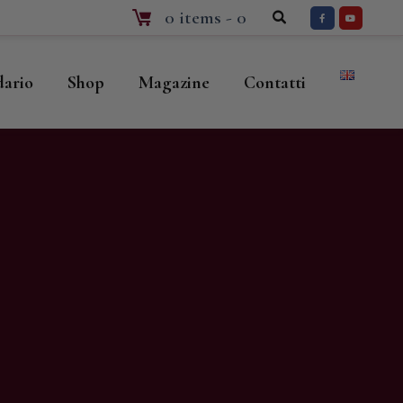
0 items
-
0
dario
Shop
Magazine
Contatti