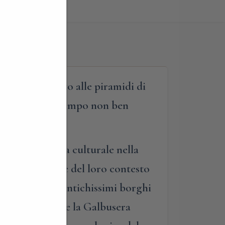
amenti rispetto alle piramidi di
alizzate in un tempo non ben
una passeggiata culturale nella
iose piramidi e del loro contesto
collegano due antichissimi borghi
ismo di charme, e la Galbusera