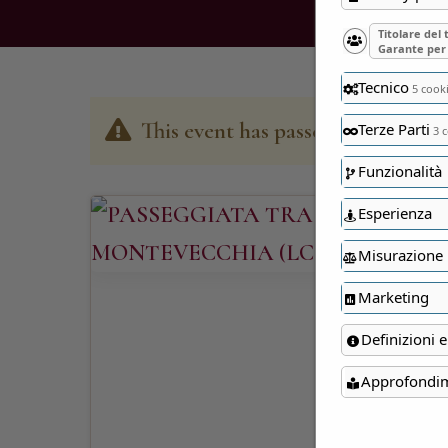
Titolare del
Garante per 
Tecnico
5 cook
This event has passed
Terze Parti
3 c
Funzionalità
Esperienza
Misurazione
Marketing
Definizioni e
Approfondi