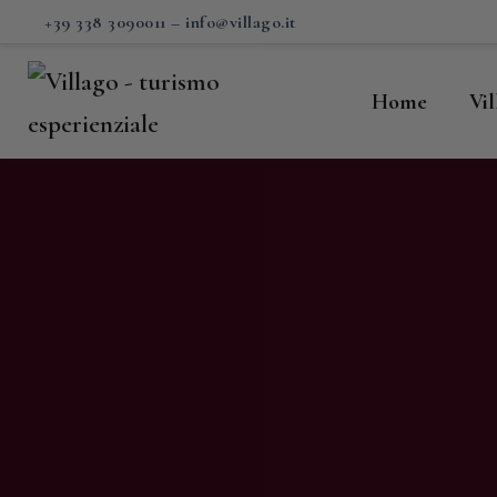
H
+39 338 3090011
–
info@villago.it
Vi
Home
Vi
P
S
V
C
S
M