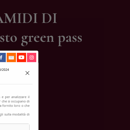
AMIDI DI
o green pass
0/2024
 e per analizzare il
er che si occupano di
a fornito loro o che
li sulla modalità di