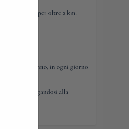
ese, e si snoda per oltre 2 km.
uata tutto l’anno, in ogni giorno
tecipare aggregandosi alla