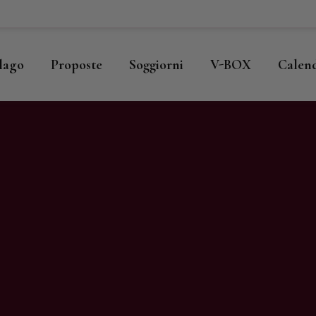
ome
llago
llago
Proposte
Soggiorni
V-BOX
Calen
roposte
oggiorni
-BOX
alendario
hop
agazine