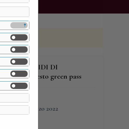
 LE PIRAMIDI DI
– è richiesto green pass
FINE
27 Marzo 2022