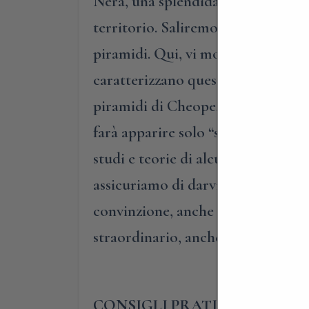
Nera, una splendida azienda vitivi
territorio. Saliremo poi lungo i t
piramidi. Qui, vi mostreremo un p
caratterizzano questo luogo. Vi se
piramidi di Cheope, Chefren e Mice
farà apparire solo “sorprendenti”
studi e teorie di alcuni studiosi c
assicuriamo di darvi proprio tutte
convinzione, anche se non completa
straordinario, anche solo per la be
CONSIGLI PRATICI