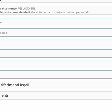
 trattamento
: VILLAGO SRL
la protezione dei dati
: Garante per la protezione dei dati personali
ie
ookie
PASSEGGIATA TRA
MONTEVECCHIA (LC) 
 riferimenti legali
INIZIO
27 Marzo 2022
menti
FINE