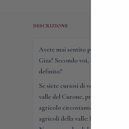
DESCRIZIONE
Avete mai sentito parlare delle fa
Giza? Secondo voi, sono casuali f
definito?
Se siete curiosi di vedere da vici
valle del Curone, proprio ai piedi
agricolo circostante. Vi accompag
agricoli della valle: la Galbusera