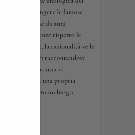
nua la tradizione enologica del
neti, per raggiungere le famose
 le leggende che da anni
co”: le coincidenze rispetto le
se, alla fine, la razionalità ve le
curiosità, magari raccontandovi
ro. Ma alla fine, non vi
eoria, formulerà una propria
e di aver visitato un luogo
i.