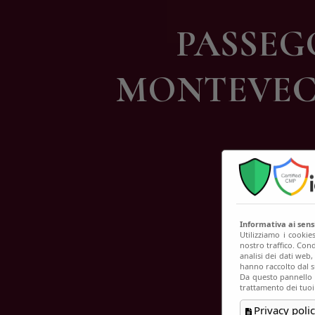
C
PASSEGG
MONTEVECCHI
Informativa ai sen
Utilizziamo i cookie
nostro traffico. Cond
analisi dei dati web
hanno raccolto dal su
Da questo pannello p
trattamento dei tuoi
Privacy polic