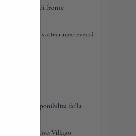
à della villa) di fronte
he nel cantinone sotterraneo eventi
nno, previa disponibilità della
lendario interattivo Villago.