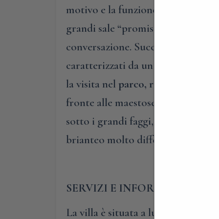
motivo e la funzione di questi gran
grandi sale “promiscue”, siano state
conversazione. Successivamente,
v
caratterizzati da un ampio cantin
la visita nel
parco, realizzato nel 
fronte alle maestose magnolie e a
sotto i grandi faggi, la Ginko Bil
brianteo molto differente rispetto 
SERVIZI E INFORMAZIONI UT
La villa è situata a lungo la strada