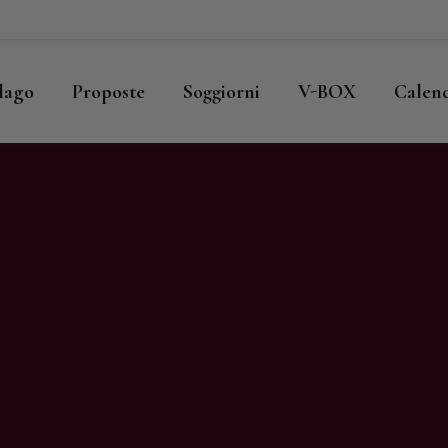
ome
llago
llago
Proposte
Soggiorni
V-BOX
Calen
roposte
oggiorni
-BOX
alendario
hop
agazine