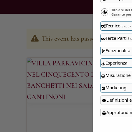
Titolare del
Garante per 
Tecnico
5 cook
This event has passed
Terze Parti
3 c
Funzionalità
Esperienza
Misurazione
Marketing
Definizioni e
Approfondi