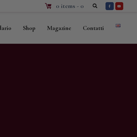
0 items
-
0
dario
Shop
Magazine
Contatti