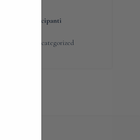
umero dei partecipanti
renotabile
,
Uncategorized