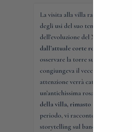
La visita alla villa rappresenterà 
degli usi del suo tempo. I parteci
dell’evoluzione del XVI secolo e d
dall’attuale corte retrostante la 
osservare la torre superstite pende
congiungeva il vecchio maniero con 
attenzione verrà catturata anche 
un’antichissima rosa Banxia, che 
della villa, rimasto intatto dal C
periodo, vi racconteremo la vita in 
storytelling sul banchetto, sull’im