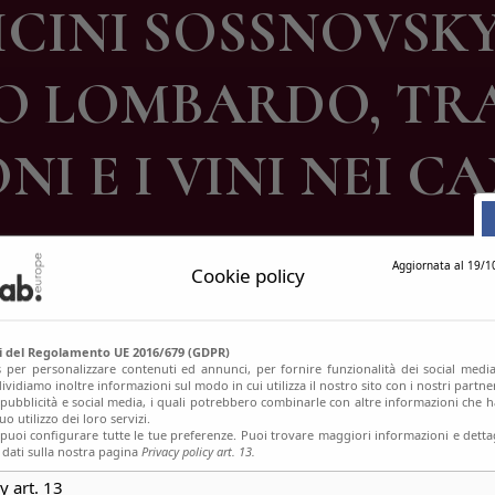
ICINI SOSSNOVSKY 
ontatti
 LOMBARDO, TRA
NI E I VINI NEI 
Aggiornata al 19/1
Cookie policy
si del Regolamento UE 2016/679 (GDPR)
s per personalizzare contenuti ed annunci, per fornire funzionalità dei social media
ividiamo inoltre informazioni sul modo in cui utilizza il nostro sito con i nostri partn
, pubblicità e social media, i quali potrebbero combinarle con altre informazioni che h
o utilizzo dei loro servizi.
uoi configurare tutte le tue preferenze. Puoi trovare maggiori informazioni e dettag
 dati sulla nostra pagina
Privacy policy art. 13.
y art. 13