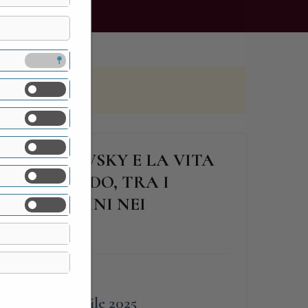
NI SOSSNOVSKY E LA VITA
O LOMBARDO, TRA I
LONI E I VINI NEI
FINE
21 Aprile 2025