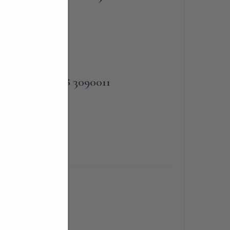
PHONE
ba,
+39 338 3090011
BLIGATORIA