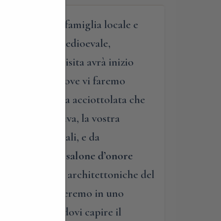
 di una nobile famiglia locale e
e del passato medioevale,
mantico. La visita avrà inizio
tico castello
, dove vi faremo
e l’antica strada acciottolata che
avvero suggestiva, la vostra
beni monumentali, e da
irettamente nel
salone d’onore
re e le soluzioni architettoniche del
iglie. Vi coinvolgeremo in uno
 lontano, facendovi capire il