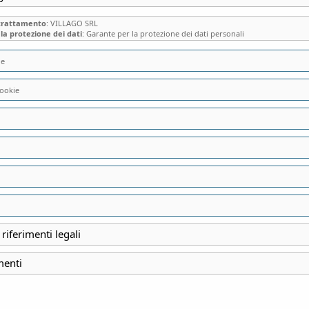
 trattamento
: VILLAGO SRL
la protezione dei dati
: Garante per la protezione dei dati personali
ie
ookie
VILLA PARRAVICI
NEL CINQUECENT
BANCHETTI NEI SA
CANTINONI
 riferimenti legali
menti
INIZIO
21 Aprile 2025