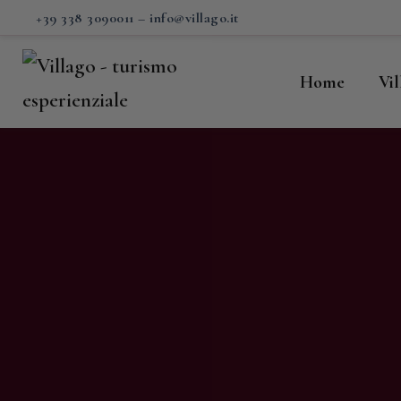
H
+39 338 3090011
–
info@villago.it
Vi
Home
Vi
P
S
V
C
S
M