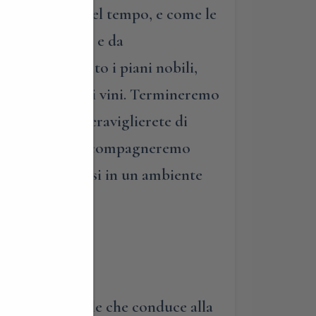
e le evoluzioni del tempo, e come le
 salottini da te e da
andi tanto quanto i piani nobili,
onservazione dei vini. Termineremo
l periodo
. Vi meraviglierete di
rande cedro. Vi accompagneremo
puto acclimatarsi in un ambiente
 della provinciale che conduce alla