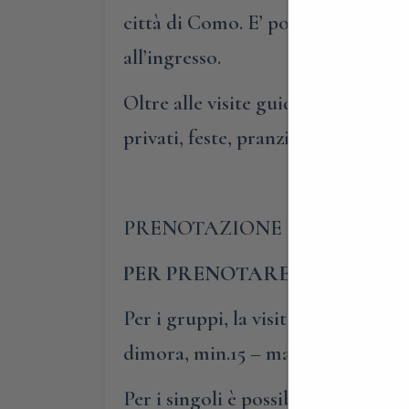
città di Como. E’ possibile parcheg
all’ingresso.
Oltre alle visite guidate di Villag
privati, feste, pranzi e cene per 
PRENOTAZIONE OBBLIGATO
PER PRENOTARE E PARTECIP
Per i gruppi, la visita guidata all
dimora, min.15 – max 55 persone.
Per i singoli è possibile aggregarsi