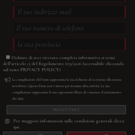
Dichiaro di aver ricevuto completa informativa ai sensi
(accessibile cliccando
dell’articolo 13 del Regolamento 679/2016
sul tasto
PRIVACY POLICY
)
La compilazione del form rappresenta la tua richiesta di iscrizione alla nostra
newsletter. Questo form non è inteso per nessuna altra attività. La sua
compilazione rappresenta la tua espressione libera di consenso al trattamento
dei dati.
PRIVACY POLICY
Per maggiori infomazioni sulle condizioni generali
clicca
qui.