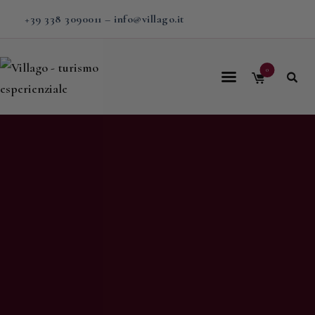
+39 338 3090011
–
info@villago.it
0
Home
Villago
Proposte
Soggiorni
V-BOX
Calendario
Shop
Magazine