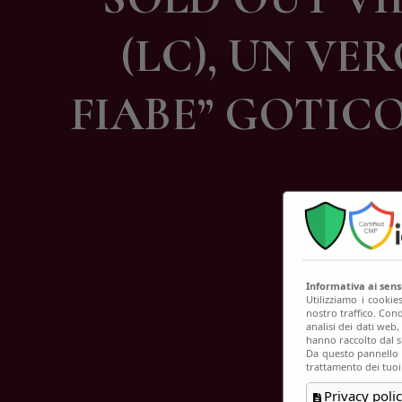
C
(LC), UN VE
FIABE” GOTIC
Informativa ai sen
Utilizziamo i cookie
nostro traffico. Cond
analisi dei dati web
hanno raccolto dal su
Da questo pannello p
trattamento dei tuoi
Privacy polic