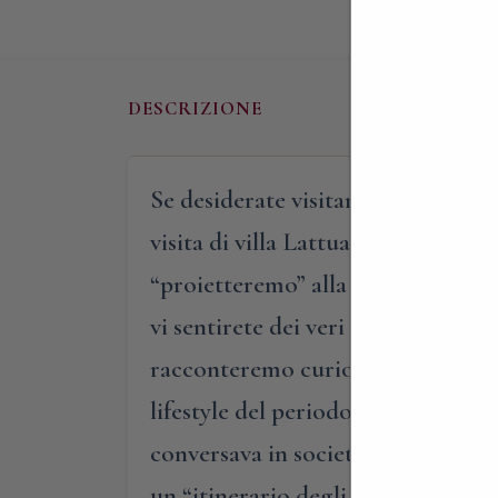
DESCRIZIONE
Se desiderate visitare una bella di
visita di villa Lattuada di Casate
“proietteremo” alla fine degli anni
vi sentirete dei veri e propri ospiti
racconteremo curiosità, usi e cost
lifestyle del periodo. Qual era il 
conversava in società o come si sta
un “itinerario degli invitati”, inco