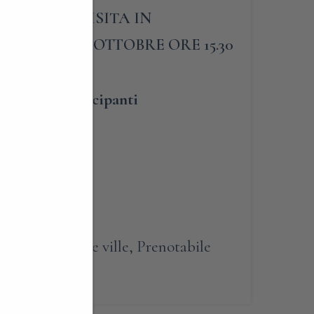
PROSSIMA VISITA IN
ENICA 12 OTTOBRE ORE 15.30
umero dei partecipanti
lità
asseggiate tra le ville
,
Prenotabile