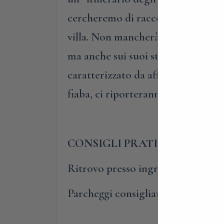
cercheremo di raccontarvi le funzio
villa. Non mancherà uno storytell
ma anche sui suoi storici success
caratterizzato da affascinanti inse
fiaba, ci riporteranno in Brianza…
CONSIGLI PRATICI
Ritrovo presso ingresso della Vil
Parcheggi consigliati in Via Crotta