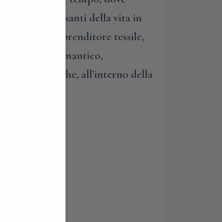
tà più interessanti della vita in
, un ricco imprenditore tessile,
estoso parco romantico,
lpi lombarde, che, all’interno della
vo Casatenovo.