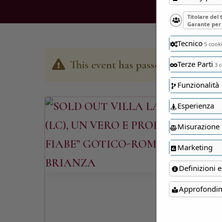
Titolare del
Garante per 
Tecnico
5 cook
This event has passed
Terze Parti
3 c
Funzionalità
Esperienza
Misurazione
Marketing
Definizioni e
Approfondi