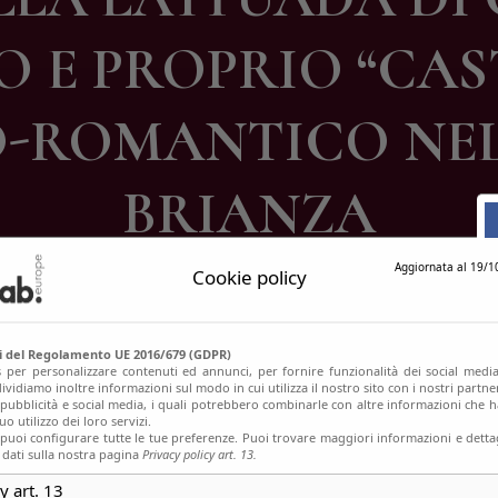
ontatti
RO E PROPRIO “CA
O-ROMANTICO NE
BRIANZA
Aggiornata al 19/1
Cookie policy
si del Regolamento UE 2016/679 (GDPR)
s per personalizzare contenuti ed annunci, per fornire funzionalità dei social media
ividiamo inoltre informazioni sul modo in cui utilizza il nostro sito con i nostri partn
, pubblicità e social media, i quali potrebbero combinarle con altre informazioni che h
o utilizzo dei loro servizi.
uoi configurare tutte le tue preferenze. Puoi trovare maggiori informazioni e dettag
 dati sulla nostra pagina
Privacy policy art. 13.
y art. 13