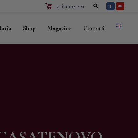
0 items
-
0
dario
Shop
Magazine
Contatti
I CASATENOVO