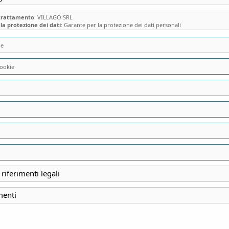
 trattamento
: VILLAGO SRL
la protezione dei dati
: Garante per la protezione dei dati personali
ie
ookie
SOLD OUT VILLA
(LC), UN VERO E 
FIABE” GOTICO-
DELLA BRIANZA
 riferimenti legali
menti
INIZIO
31 Agosto 2025