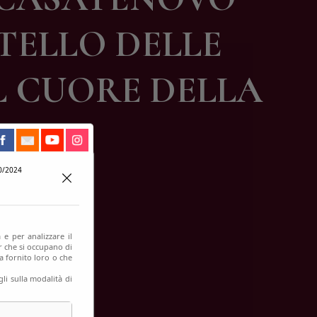
STELLO DELLE
L CUORE DELLA
0/2024
 e per analizzare il
er che si occupano di
a fornito loro o che
li sulla modalità di