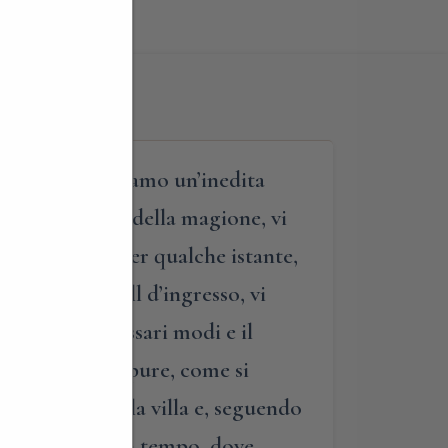
vole, vi proponiamo un’inedita
ere romantiche della magione, vi
 la villa, e, per qualche istante,
cedere nella hall d’ingresso, vi
coprire i necessari modi e il
er un invito? Oppure, come si
li interni della villa e, seguendo
inanti spazi di un tempo, dove