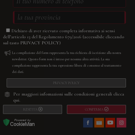
Dichiaro di aver ricevuto completa informativa ai sensi
(accessibile cliccando
dell’articolo 13 del Regolamento 679/2016
sul tasto
PRIVACY POLICY
)
La compilazione del form rappresenta la tua richiesta di iscrizione alla nostra
newsletter. Questo form non è inteso per nessuna altra attività. La sua
compilazione rappresenta la tua espressione libera di consenso al trattamento
dei dati.
PRIVACY POLICY
Per maggiori infomazioni sulle condizioni generali
clicca
qui.
RESETTA
CONFERMA