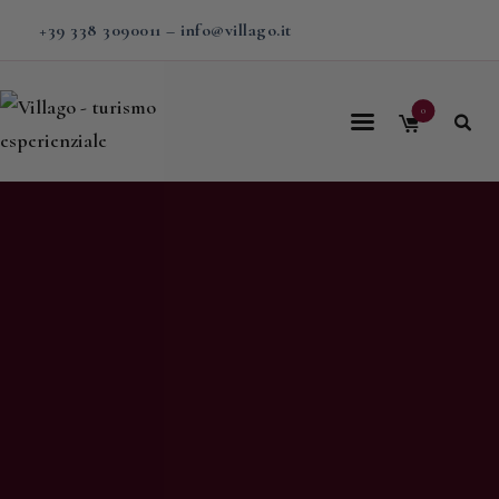
+39 338 3090011
–
info@villago.it
0
Home
Villago
Proposte
Soggiorni
V-BOX
Calendario
Shop
Magazine