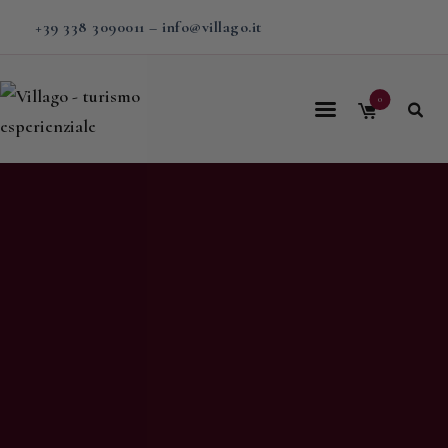
+39 338 3090011
–
info@villago.it
0
Home
Villago
Proposte
Soggiorni
V-BOX
Calendario
Shop
Magazine