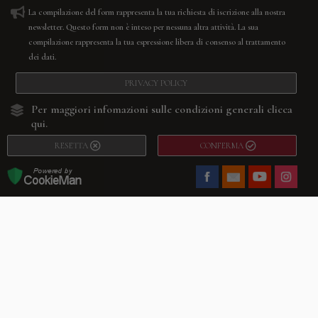
La compilazione del form rappresenta la tua richiesta di iscrizione alla nostra
newsletter. Questo form non è inteso per nessuna altra attività. La sua
compilazione rappresenta la tua espressione libera di consenso al trattamento
dei dati.
PRIVACY POLICY
Per maggiori infomazioni sulle condizioni generali
clicca
qui.
RESETTA
CONFERMA
Facebook
Youtube
Instagram
Villago
© 2026. VILLAGO SRL, Via Segantini, 11 – 22046 Merone (Co) –
P.IVA 03420530135 – Numero REA CO-313845 – Cap. Soc. € 10.200,00 – PEC
villagosrl@legalmail.it