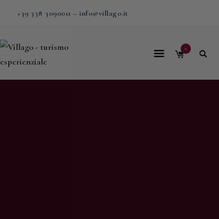
+39 338 3090011
–
info@villago.it
0
Home
Villago
Proposte
Soggiorni
V-BOX
Calendario
Shop
Magazine