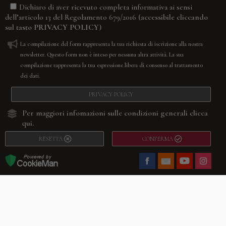
Dichiaro di aver ricevuto completa informativa ai sensi
(accessibile cliccando
dell’articolo 13 del Regolamento 679/2016
sul tasto
PRIVACY POLICY
)
La compilazione del form rappresenta la tua richiesta di iscrizione alla nostra
newsletter. Questo form non è inteso per nessuna altra attività. La sua
compilazione rappresenta la tua espressione libera di consenso al trattamento
dei dati.
PRIVACY POLICY
Per maggiori infomazioni sulle condizioni generali
clicca
qui.
RESETTA
CONFERMA
Facebook
Youtube
Instagram