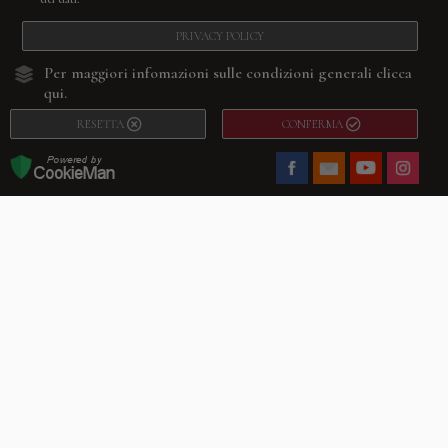
PRIVACY POLICY
Per maggiori infomazioni sulle condizioni generali
clicca
qui.
RESETTA
CONFERMA
Facebook
Youtube
Instagram
Villago
© 2026. VILLAGO SRL, Via Segantini, 11 – 22046 Merone (Co) –
P.IVA 03420530135 – Numero REA CO-313845 – Cap. Soc. € 10.200,00 – PEC
villagosrl@legalmail.it
Telefono:
+39 338-3090011
– Email:
info@villago.it
– Alcune immagini del sito
sono utilizzate su licenza di Shutterstock.com e rispettivi autori Sito realizzato
da
ShareNow!