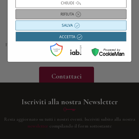
CHIUDI
RIFIUTA
Contattaci per maggiori informazioni
SALVA
Siamo a disposizione per approfondire i dettagli di tutte le
ACCETTA
proposte presentate; progettiamo esperienze, gite e viaggi su
misura, in base alle vostre esigenze e curiosità; troviamo le
migliori ville per indimenticabili soggiorni o eventi privati.
Contattaci
Iscriviti alla nostra Newsletter
Resta aggiornato su tutti i nostri eventi.
Iscriviti subito alla nostra
newsletter
compilando il form sottostante