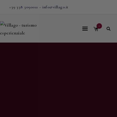
+39 338 3090011
–
info@villago.it
0
Home
Villago
Proposte
Soggiorni
V-BOX
Calendario
Shop
Magazine