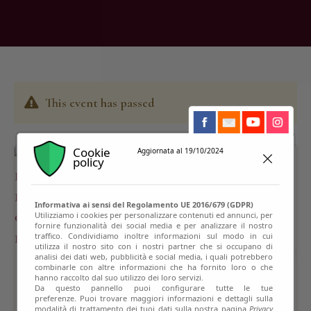
This event has passed
Cookie
Aggiornata al 19/10/2024
policy
Informativa ai sensi del Regolamento UE 2016/679 (GDPR)
Utilizziamo i cookies per personalizzare contenuti ed annunci, per
fornire funzionalità dei social media e per analizzare il nostro
traffico. Condividiamo inoltre informazioni sul modo in cui
utilizza il nostro sito con i nostri partner che si occupano di
analisi dei dati web, pubblicità e social media, i quali potrebbero
combinarle con altre informazioni che ha fornito loro o che
hanno raccolto dal suo utilizzo dei loro servizi.
Da questo pannello puoi configurare tutte le tue
preferenze. Puoi trovare maggiori informazioni e dettagli sulla
modalità di trattamento dei tuoi dati sulla nostra pagina
Privacy