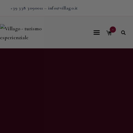
+39 338 3090011
–
info@villago.it
0
Home
Villago
Proposte
Soggiorni
V-BOX
Calendario
Shop
Magazine