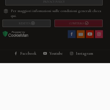
PRIVACY POLICY
Per maggiori infomazioni sulle condizioni generali
clicca
qui.
RESETTA
CONFERMA
Facebook
Youtube
Instagram
Villago
© 2026. VILLAGO SRL, Via Segantini, 11 – 22046 Merone (Co) –
P.IVA 03420530135 – Numero REA CO-313845 – Cap. Soc. € 10.200,00 – PEC
villagosrl@legalmail.it
Telefono:
+39 338-3090011
– Email:
info@villago.it
– Alcune immagini del sito
sono utilizzate su licenza di Shutterstock.com e rispettivi autori Sito realizzato
da
ShareNow!
Privacy Policy