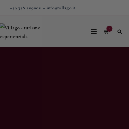
+39 338 3090011
–
info@villago.it
0
Home
Villago
Proposte
Soggiorni
V-BOX
Calendario
Shop
Magazine