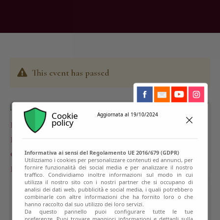
This event has passed
Cookie
Aggiornata al 19/10/2024
policy
Informativa ai sensi del Regolamento UE 2016/679 (GDPR)
Utilizziamo i cookies per personalizzare contenuti ed annunci, per
fornire funzionalità dei social media e per analizzare il nostro
traffico. Condividiamo inoltre informazioni sul modo in cui
utilizza il nostro sito con i nostri partner che si occupano di
analisi dei dati web, pubblicità e social media, i quali potrebbero
combinarle con altre informazioni che ha fornito loro o che
hanno raccolto dal suo utilizzo dei loro servizi.
Da questo pannello puoi configurare tutte le tue
preferenze. Puoi trovare maggiori informazioni e dettagli sulla